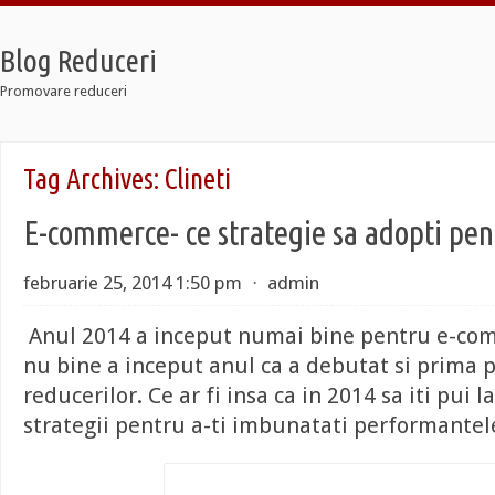
Blog Reduceri
Promovare reduceri
etro
Tag Archives:
Clineti
 Taxi
ldier 7
E-commerce- ce strategie sa adopti pen
etro
 Taxi
ldier 7
februarie 25, 2014 1:50 pm
⋅
admin
Anul 2014 a inceput numai bine pentru e-com
nu bine a inceput anul ca a debutat si prima 
reducerilor. Ce ar fi insa ca in 2014 sa iti pui 
strategii pentru a-ti imbunatati performantele