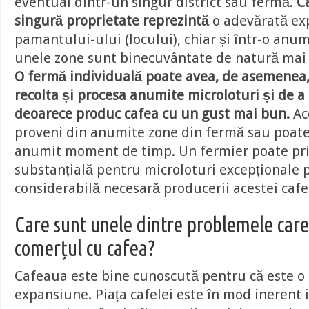
eventual dintr-un singur district sau fermă.
C
singură proprietate reprezintă
o adevărată ex
pamantului-ului (locului), chiar și într-o anum
unele zone sunt binecuvântate de natură mai 
O fermă individuală poate avea, de asemenea,
recolta și procesa anumite microloturi și de a 
deoarece produc cafea cu un gust mai bun.
Ac
proveni din anumite zone din fermă sau poate 
anumit moment de timp. Un fermier poate pr
substanțială pentru microloturi excepționale
considerabilă necesară producerii acestei cafe
Care sunt unele dintre problemele care
comerțul cu cafea?
Cafeaua este bine cunoscută pentru că este o 
expansiune. Piața cafelei este în mod inerent i