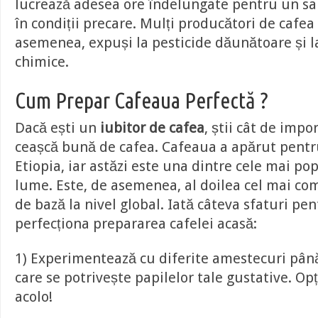
lucrează adesea ore îndelungate pentru un sal
în condiții precare. Mulți producători de cafea
asemenea, expuși la pesticide dăunătoare și l
chimice.
Cum Prepar Cafeaua Perfectă ?
Dacă ești un
iubitor de cafea
, știi cât de impo
ceașcă bună de cafea. Cafeaua a apărut pentr
Etiopia, iar astăzi este una dintre cele mai po
lume. Este, de asemenea, al doilea cel mai co
de bază la nivel global. Iată câteva sfaturi pen
perfecționa prepararea cafelei acasă:
1) Experimentează cu diferite amestecuri pân
care se potrivește papilelor tale gustative. Opț
acolo!