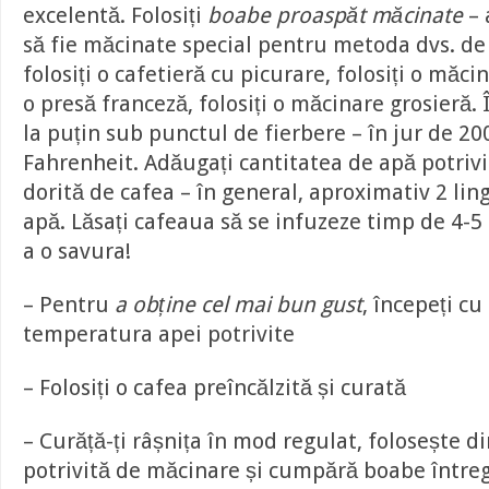
excelentă. Folosiți
boabe proaspăt măcinate
– 
să fie măcinate special pentru metoda dvs. de
folosiți o cafetieră cu picurare, folosiți o măc
o presă franceză, folosiți o măcinare grosieră. 
la puțin sub punctul de fierbere – în jur de 2
Fahrenheit. Adăugați cantitatea de apă potriv
dorită de cafea – în general, aproximativ 2 ling
apă. Lăsați cafeaua să se infuzeze timp de 4-5
a o savura!
– Pentru
a obține cel mai bun gust
, începeți cu
temperatura apei potrivite
– Folosiți o cafea preîncălzită și curată
– Curăță-ți râșnița în mod regulat, folosește 
potrivită de măcinare și cumpără boabe întreg