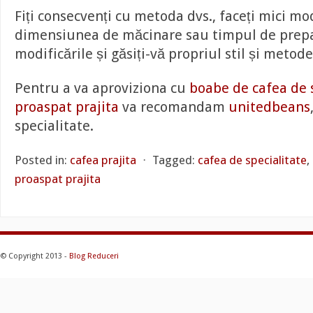
Fiți consecvenți cu metoda dvs., faceți mici mod
dimensiunea de măcinare sau timpul de prep
modificările și găsiți-vă propriul stil și metod
Pentru a va aproviziona cu
boabe de cafea de s
proaspat prajita
va recomandam
unitedbeans
specialitate.
Posted in:
cafea prajita
⋅
Tagged:
cafea de specialitate
,
proaspat prajita
© Copyright 2013 -
Blog Reduceri