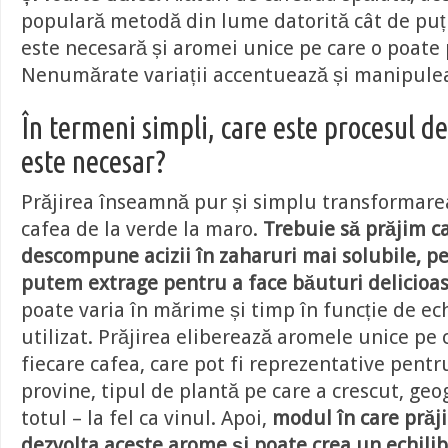
populară metodă din lume datorită cât de puț
este necesară și aromei unice pe care o poate
Nenumărate variații accentuează și manipulea
În termeni simpli, care este procesul de 
este necesar?
Prăjirea înseamnă pur și simplu transformare
cafea de la verde la maro.
Trebuie să prăjim c
descompune acizii în zaharuri mai solubile, pe
putem extrage pentru a face băuturi delicioa
poate varia în mărime și timp în funcție de e
utilizat. Prăjirea eliberează aromele unice pe 
fiecare cafea, care pot fi reprezentative pentr
provine, tipul de plantă pe care a crescut, geo
totul – la fel ca vinul. Apoi,
modul în care prăj
dezvolta aceste arome și poate crea un echilib