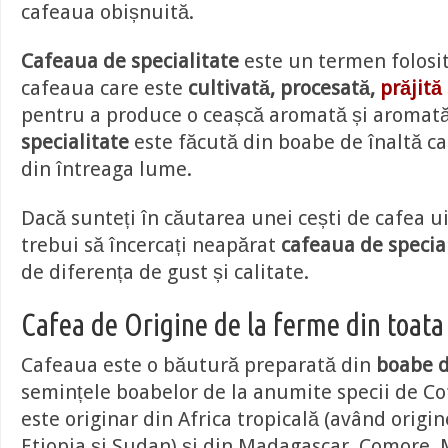
cafeaua obișnuită.
Cafeaua de specialitate
este un termen folosit
cafeaua care este
cultivată, procesată,
prăjită
pentru a produce o ceașcă aromată și aromat
specialitate
este făcută din boabe de înaltă cal
din întreaga lume.
Dacă sunteți în căutarea unei cești de cafea u
trebui să încercați neapărat
cafeaua de specia
de diferența de gust și calitate.
Cafea de Origine de la ferme din toat
Cafeaua este o băutură preparată din
boabe d
semințele boabelor de la anumite specii de Co
este originar din Africa tropicală (având origin
Etiopia și Sudan) și din Madagascar, Comore, 