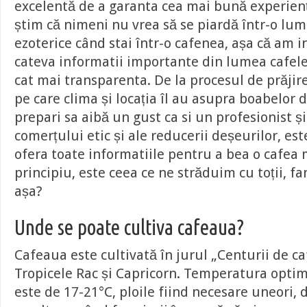
excelentă de a garanta cea mai bună experienț
știm că nimeni nu vrea să se piardă într-o lum
ezoterice când stai într-o cafenea, așa că am i
cateva informatii importante din lumea cafele
cat mai transparenta. De la procesul de prăjire
pe care clima și locația îl au asupra boabelor 
prepari sa aibă un gust ca si un profesionist și
comerțului etic și ale reducerii deșeurilor, este
ofera toate informatiile pentru a bea o cafea 
principiu, este ceea ce ne străduim cu toții, fan
așa?
Unde se poate cultiva cafeaua?
Cafeaua este cultivată în jurul „Centurii de ca
Tropicele Rac și Capricorn. Temperatura opti
este de 17-21°C, ploile fiind necesare uneori,