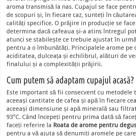
aroma transmisă la nas. Cupajul se face pentr
de scopuri și, în fiecare caz, sunteți în căutar
calități specifice. O prăjire in producție se fac
determina dacă cafeaua și-a atins întregul pot
atunci se stabilește ce trebuie ajustat în urm
pentru a o îmbunătăți. Principalele arome pe c
aciditatea, dulceața și echilibrul, alături de ver
finalului și a complexității prăjirii.
Cum putem să adaptam cupajul acasă?
Este important să fii consecvent cu metodele ta
aceeași cantitate de cafea și apă în fiecare ce
aceeași dimensiune și apă minerală sau filtra
93°C. Când începeți pentru prima dată să faceți
faceți referire la
Roata de arome pentru degus
pentru a vă ajuta să denumiți aromele pe care 