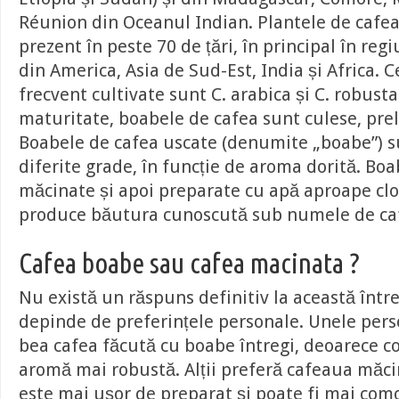
Réunion din Oceanul Indian. Plantele de cafea
prezent în peste 70 de țări, în principal în reg
din America, Asia de Sud-Est, India și Africa. 
frecvent cultivate sunt C. arabica și C. robust
maturitate, boabele de cafea sunt culese, prel
Boabele de cafea uscate (denumite „boabe”) su
diferite grade, în funcție de aroma dorită. Boa
măcinate și apoi preparate cu apă aproape clo
produce băutura cunoscută sub numele de ca
Cafea boabe sau cafea macinata ?
Nu există un răspuns definitiv la această într
depinde de preferințele personale. Unele pers
bea cafea făcută cu boabe întregi, deoarece co
aromă mai robustă. Alții preferă cafeaua măc
este mai ușor de preparat și poate fi mai como