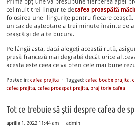
Prima opțiune va presupune fierberea apei pr
cel mult trei lingurițe de
cafea proaspătă măci
folosirea unei lingurițe pentru fiecare ceașcă.
un caz de așteptare a trei minute înainte de a
ceașcă și de a te bucura.
Pe lângă asta, dacă alegeți această rută, asigura
presă franceză mai degrabă decât orice altcev
acesta este ceea ce va oferi cele mai bune rezu
Posted in:
cafea prajita
⋅
Tagged:
cafea boabe prajita
,
c
cafea prajita
,
cafea proaspat prajita
,
prajitorie cafea
Tot ce trebuie să știi despre cafea de sp
aprilie 1, 2022 11:44 am
⋅
admin