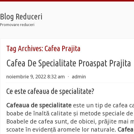
Blog Reduceri
Promovare reduceri
Jordan Retro
Tag Archives:
Cafea Prajita
Jordan 12 Taxi
Lebron Soldier 7
Cafea De Specialitate Proaspat Prajita
Jordan Retro
Jordan 12 Taxi
Lebron Soldier 7
noiembrie 9, 2022 8:32 am
⋅
admin
Ce este cafeaua de specialitate?
Cafeaua de specialitate
este un tip de cafea c
boabe de înaltă calitate și metode speciale de
Boabele de cafea sunt, de obicei, prăjite mai 
scoate în evidență aromele lor naturale.
Cafea