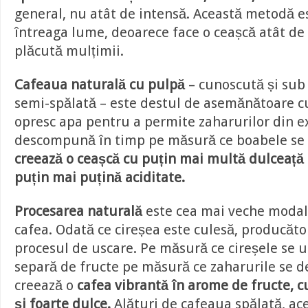
general, nu atât de intensă. Această metodă es
întreaga lume, deoarece face o ceașcă atât de 
plăcută mulțimii.
Cafeaua naturală cu pulpă
– cunoscută și su
semi-spălată – este destul de asemănătoare cu
opresc apa pentru a permite zaharurilor din ex
descompună în timp pe măsură ce boabele se
creează o ceașcă cu puțin mai multă dulceață a
puțin mai puțină aciditate.
Procesarea naturală
este cea mai veche modal
cafea. Odată ce cireșea este culesă, producăto
procesul de uscare. Pe măsură ce cireșele se 
separă de fructe pe măsură ce zaharurile se 
creează o
cafea vibrantă în arome de fructe, c
și foarte dulce.
Alături de cafeaua spălată, ac