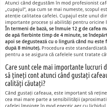
Atunci când degustăm în mod profesionist caf
„cupajul”, așa cum se mai numeste, scopul est
atenție calitatea cafelei. Cupajul este unul di
importante procese și abilități pentru oricine 
În termeni de bază, se înmuie 12 g de cafea m
de apă fierbinte timp de 4 minute, se îndepăr
apoi se degustează cu o lingură când nu este f
după 8 minute).
Procedura este standardizată
pentru a se asigura că cafelele sunt tratate câ
Care sunt cele mai importante lucruri d
să țineți cont atunci când gustați cafe
calități căutați?
Când gustați cafeaua, este important să reține
cea mai mare parte a sensibilității (aproximat
cafelei împinge în mod energic aer cu lichidul