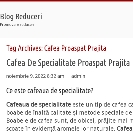
Blog Reduceri
Promovare reduceri
Retro
Tag Archives:
Cafea Proaspat Prajita
12 Taxi
Soldier 7
Cafea De Specialitate Proaspat Prajita
Retro
12 Taxi
Soldier 7
noiembrie 9, 2022 8:32 am
⋅
admin
Ce este cafeaua de specialitate?
Cafeaua de specialitate
este un tip de cafea c
boabe de înaltă calitate și metode speciale de
Boabele de cafea sunt, de obicei, prăjite mai 
scoate în evidență aromele lor naturale.
Cafea