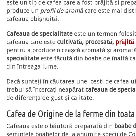
este un tip de cafea care a fost prăjită și pre
produce un
profil de aromă
care este mai dist
cafeaua obișnuită.
Cafeaua de specialitate
este un termen folosit
cafeaua care este
cultivată, procesată,
prăjită
pentru a produce o ceașcă aromată și aromat
specialitate
este făcută din boabe de înaltă cal
din întreaga lume.
Dacă sunteți în căutarea unei cești de cafea u
trebui să încercați neapărat
cafeaua de specia
de diferența de gust și calitate.
Cafea de Origine de la ferme din toat
Cafeaua este o băutură preparată din
boabe d
semințele boabelor de la anumite specii de Co