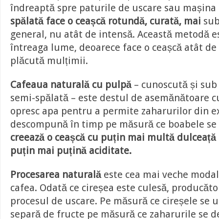
îndreaptă spre paturile de uscare sau mașina
spălată face o ceașcă rotundă, curată, mai
subt
general, nu atât de intensă. Această metodă es
întreaga lume, deoarece face o ceașcă atât de 
plăcută mulțimii.
Cafeaua naturală cu pulpă
– cunoscută și su
semi-spălată – este destul de asemănătoare cu
opresc apa pentru a permite zaharurilor din ex
descompună în timp pe măsură ce boabele se
creează o ceașcă cu puțin mai multă dulceață a
puțin mai puțină aciditate.
Procesarea naturală
este cea mai veche modal
cafea. Odată ce cireșea este culesă, producăto
procesul de uscare. Pe măsură ce cireșele se 
separă de fructe pe măsură ce zaharurile se 