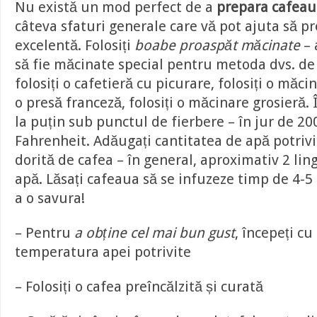
Nu există un mod perfect de a
prepara cafeau
câteva sfaturi generale care vă pot ajuta să pr
excelentă. Folosiți
boabe proaspăt măcinate
– 
să fie măcinate special pentru metoda dvs. de
folosiți o cafetieră cu picurare, folosiți o măc
o presă franceză, folosiți o măcinare grosieră. 
la puțin sub punctul de fierbere – în jur de 2
Fahrenheit. Adăugați cantitatea de apă potriv
dorită de cafea – în general, aproximativ 2 ling
apă. Lăsați cafeaua să se infuzeze timp de 4-5
a o savura!
– Pentru
a obține cel mai bun gust
, începeți cu
temperatura apei potrivite
– Folosiți o cafea preîncălzită și curată