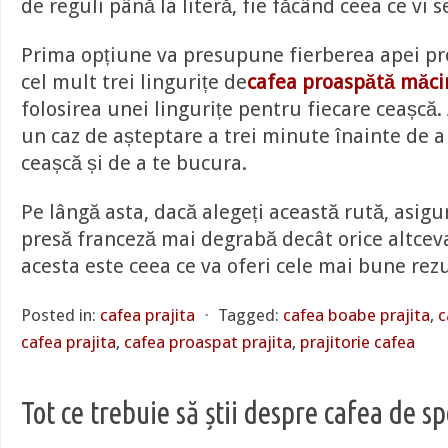
de reguli până la literă, fie făcând ceea ce vi s
Prima opțiune va presupune fierberea apei pr
cel mult trei lingurițe de
cafea proaspătă măci
folosirea unei lingurițe pentru fiecare ceașcă.
un caz de așteptare a trei minute înainte de a
ceașcă și de a te bucura.
Pe lângă asta, dacă alegeți această rută, asigura
presă franceză mai degrabă decât orice altcev
acesta este ceea ce va oferi cele mai bune rezu
Posted in:
cafea prajita
⋅
Tagged:
cafea boabe prajita
,
c
cafea prajita
,
cafea proaspat prajita
,
prajitorie cafea
Tot ce trebuie să știi despre cafea de sp