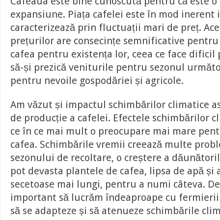
Cafeaua este bine cunoscută pentru că este o 
expansiune. Piața cafelei este în mod inerent i
caracterizează prin fluctuații mari de preț. Ace
prețurilor are consecințe semnificative pentru
cafea pentru existența lor, ceea ce face dificil
să-și prezică veniturile pentru sezonul următo
pentru nevoile gospodăriei și agricole.
Am văzut și impactul schimbărilor climatice as
de producție a cafelei. Efectele schimbărilor c
ce în ce mai mult o preocupare mai mare pent
cafea. Schimbările vremii creează multe prob
sezonului de recoltare, o creștere a dăunătorilo
pot devasta plantele de cafea, lipsa de apă și
secetoase mai lungi, pentru a numi câteva. De
important să lucrăm îndeaproape cu fermierii 
să se adapteze și să atenueze schimbările clim