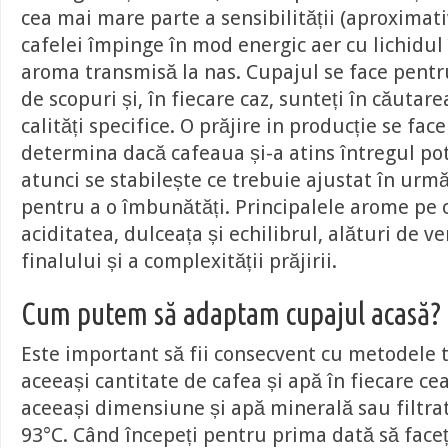
cea mai mare parte a sensibilității (aproximat
cafelei împinge în mod energic aer cu lichidul
aroma transmisă la nas. Cupajul se face pentr
de scopuri și, în fiecare caz, sunteți în căutar
calități specifice. O prăjire in producție se fac
determina dacă cafeaua și-a atins întregul pot
atunci se stabilește ce trebuie ajustat în urm
pentru a o îmbunătăți. Principalele arome pe c
aciditatea, dulceața și echilibrul, alături de ver
finalului și a complexității prăjirii.
Cum putem să adaptam cupajul acasă?
Este important să fii consecvent cu metodele ta
aceeași cantitate de cafea și apă în fiecare ce
aceeași dimensiune și apă minerală sau filtra
93°C. Când începeți pentru prima dată să faceți