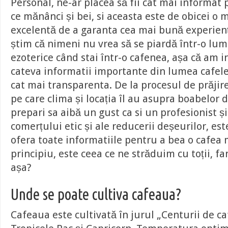
Personal, ne-ar placea să fii cât mai informat 
ce mănânci și bei, si aceasta este de obicei o 
excelentă de a garanta cea mai bună experienț
știm că nimeni nu vrea să se piardă într-o lum
ezoterice când stai într-o cafenea, așa că am i
cateva informatii importante din lumea cafele
cat mai transparenta. De la procesul de prăjire
pe care clima și locația îl au asupra boabelor 
prepari sa aibă un gust ca si un profesionist și
comerțului etic și ale reducerii deșeurilor, este
ofera toate informatiile pentru a bea o cafea 
principiu, este ceea ce ne străduim cu toții, fan
așa?
Unde se poate cultiva cafeaua?
Cafeaua este cultivată în jurul „Centurii de ca