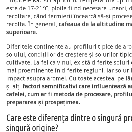
Tropicele Rac și Capricorn. Temperatura opti
este de 17-21°C, ploile fiind necesare uneori,
recoltare, când fermierii încearcă să-și proces
recolta. În general,
cafeaua de la altitudine 
superioare
.
Diferitele continente au profiluri tipice de ar
solului, condițiilor de creștere și soiurilor tipi
cultivate. La fel ca vinul, există diferite soiur
mai proeminente în diferite regiuni, iar soiuri
impact asupra aromei. Cu toate acestea, pe lân
și alți
factori semnificativi care influențează 
cafelei, cum ar fi metoda de procesare, profilu
prepararea și prospețimea.
Care este diferența dintre o singură pro
singură origine?