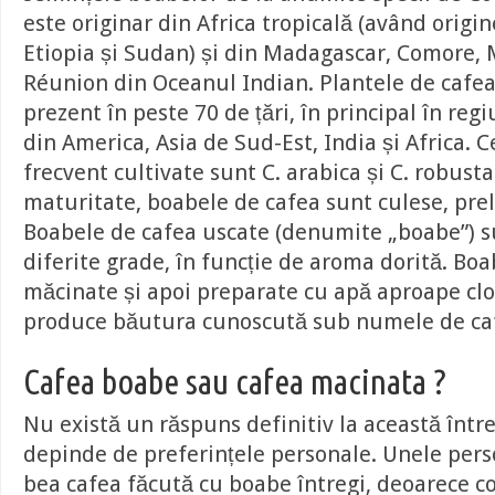
este originar din Africa tropicală (având origin
Etiopia și Sudan) și din Madagascar, Comore, 
Réunion din Oceanul Indian. Plantele de cafea
prezent în peste 70 de țări, în principal în reg
din America, Asia de Sud-Est, India și Africa. 
frecvent cultivate sunt C. arabica și C. robust
maturitate, boabele de cafea sunt culese, prel
Boabele de cafea uscate (denumite „boabe”) su
diferite grade, în funcție de aroma dorită. Boa
măcinate și apoi preparate cu apă aproape clo
produce băutura cunoscută sub numele de ca
Cafea boabe sau cafea macinata ?
Nu există un răspuns definitiv la această într
depinde de preferințele personale. Unele pers
bea cafea făcută cu boabe întregi, deoarece co