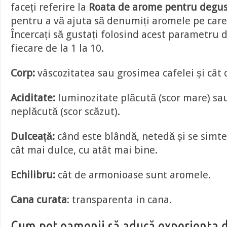
faceți referire la
Roata de arome pentru degus
pentru a vă ajuta să denumiți aromele pe care 
Încercați să gustați folosind acest parametru d
fiecare de la 1 la 10.
Corp:
vâscozitatea sau grosimea cafelei și cât
Aciditate:
luminozitate plăcută (scor mare) sau
neplăcută (scor scăzut).
Dulceață:
când este blândă, netedă și se simte
cât mai dulce, cu atât mai bine.
Echilibru:
cât de armonioase sunt aromele.
Cana curata
: transparenta in cana.
Cum pot oamenii să aducă experiența d