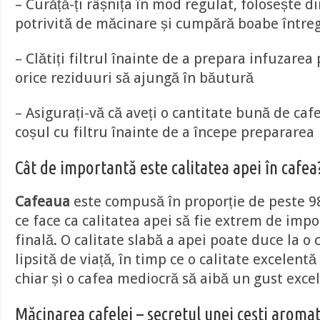
– Curăță-ți râșnița în mod regulat, folosește 
potrivită de măcinare și cumpără boabe întreg
– Clătiți filtrul înainte de a prepara infuzarea
orice reziduuri să ajungă în băutură
– Asigurați-vă că aveți o cantitate bună de caf
coșul cu filtru înainte de a începe prepararea
Cât de importantă este calitatea apei în cafea
Cafeaua
este compusă în proporție de peste 9
ce face ca calitatea apei să fie extrem de imp
finală. O calitate slabă a apei poate duce la o 
lipsită de viață, în timp ce o calitate excelent
chiar și o cafea mediocră să aibă un gust excel
Măcinarea cafelei – secretul unei cești aroma