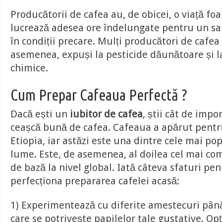
Producătorii de cafea au, de obicei, o viață foar
lucrează adesea ore îndelungate pentru un sal
în condiții precare. Mulți producători de cafea
asemenea, expuși la pesticide dăunătoare și l
chimice.
Cum Prepar Cafeaua Perfectă ?
Dacă ești un
iubitor de cafea
, știi cât de impo
ceașcă bună de cafea. Cafeaua a apărut pentr
Etiopia, iar astăzi este una dintre cele mai po
lume. Este, de asemenea, al doilea cel mai co
de bază la nivel global. Iată câteva sfaturi pen
perfecționa prepararea cafelei acasă:
1) Experimentează cu diferite amestecuri pân
care se potrivește papilelor tale gustative. Opț