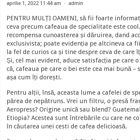
aprilie 1, 2022 11:44 am
⋅
admin
PENTRU MULȚI OAMENI, să fii foarte informat 
ceva precum cafeaua de specialitate este cool
recompensa cunoasterea și dăruirea, dand acce
exclusivista; poate evidenția pe altcineva ca f
la fel de curios ca și tine despre ceva de care î
Și, cel mai evident, aduce satisfacția pe care o
că, cafeaua pe care o bei este cea mai bună – 
așa cum îți dorești.
Pentru alții, însă, aceasta lume a cafelei de sp
părea de nepătruns. Vrei un filtru, o presă fr
Aeropress? Origine unică sau blend? Guatemala
Etiopia? Acestea sunt întrebările cu care ne 
în căutarea unei cesti de cafea delicioasă.