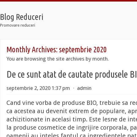
Blog Reduceri
Promovare reduceri
Retro
Monthly Archives:
septembrie 2020
2 Taxi
oldier 7
You are browsing the site archives by month.
Retro
2 Taxi
De ce sunt atat de cautate produsele B
oldier 7
septembrie 2, 2020 1:37 pm
⋅
admin
Cand vine vorba de produse BIO, trebuie sa r
ca acestea au devenit extrem de populare, apr
achizitionate in acelasi timp. Este lesne de int
la produse cosmetice de ingrijire corporala, pa
oamenii au inteles faptul ca ingredientele na