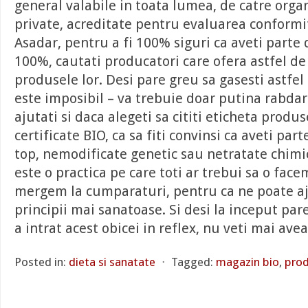
general valabile in toata lumea, de catre orga
private, acreditate pentru evaluarea conformit
Asadar, pentru a fi 100% siguri ca aveti parte
100%, cautati producatori care ofera astfel de c
produsele lor. Desi pare greu sa gasesti astfel
este imposibil – va trebuie doar putina rabdar
ajutati si daca alegeti sa cititi eticheta produ
certificate BIO, ca sa fiti convinsi ca aveti pa
top, nemodificate genetic sau netratate chimic
este o practica pe care toti ar trebui sa o facem
mergem la cumparaturi, pentru ca ne poate a
principii mai sanatoase. Si desi la inceput pare
a intrat acest obicei in reflex, nu veti mai av
Posted in:
dieta si sanatate
⋅
Tagged:
magazin bio
,
prod