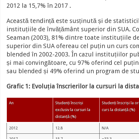
2012 la 15,7% în 2017 .
Această tendință este susținută și de statistici
instituțiile de învățământ superior din SUA. Co
Seaman (2003), 81% dintre toate instituțiile 
superior din SUA ofereau cel puțin un curs co
blended în 2002-2003. În cazul instituțiilor pub
și mai convingătoare, cu 97% oferind cel puțin
sau blended și 49% oferind un program de stud
Grafic 1: Evoluția înscrierilor la cursuri la dis
An
Studenți înscriși
Studenți înscriși la or
exclusiv la cursuri la
curs la distanță (%)
distanță (%)
2012
12.8
N/A
2017
15.7
~33.3