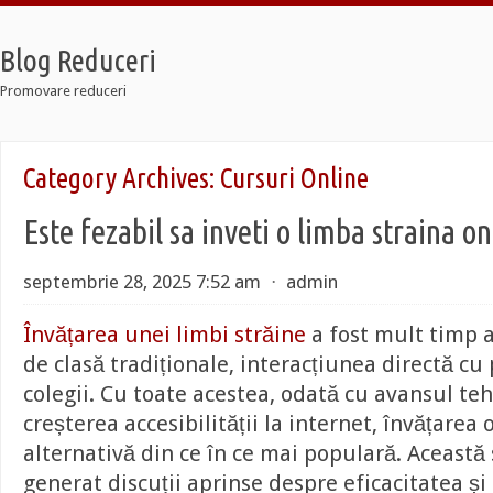
Blog Reduceri
Promovare reduceri
Retro
Category Archives:
Cursuri Online
2 Taxi
oldier 7
Este fezabil sa inveti o limba straina on
Retro
2 Taxi
oldier 7
septembrie 28, 2025 7:52 am
⋅
admin
Învățarea unei limbi străine
a fost mult timp a
de clasă tradiționale, interacțiunea directă cu 
colegii. Cu toate acestea, odată cu avansul teh
creșterea accesibilității la internet, învățarea 
alternativă din ce în ce mai populară. Această
generat discuții aprinse despre eficacitatea și 