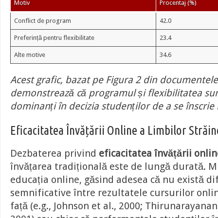
Motiv
Procentaj (%)
Conflict de program
42.0
Preferință pentru flexibilitate
23.4
Alte motive
34.6
Acest grafic, bazat pe Figura 2 din documentele
demonstrează că programul și flexibilitatea sun
dominanți în decizia studenților de a se înscrie 
Eficacitatea Învățării Online a Limbilor Străin
Dezbaterea privind
eficacitatea învățării onli
învățarea tradițională este de lungă durată. M
educația online, găsind adesea că nu există di
semnificative între rezultatele cursurilor onlin
față (e.g., Johnson et al., 2000; Thirunarayana