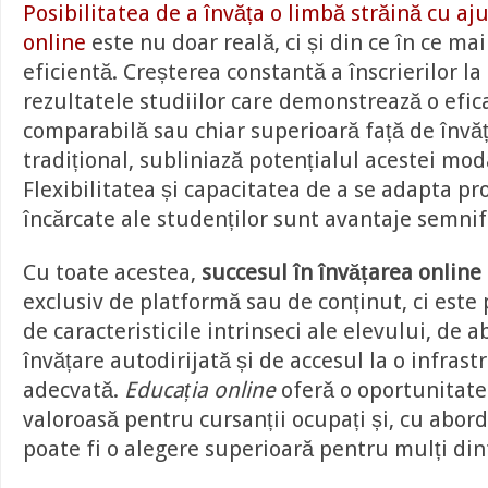
Posibilitatea de a învăța o limbă străină cu aj
online
este nu doar reală, ci și din ce în ce mai
eficientă. Creșterea constantă a înscrierilor la
rezultatele studiilor care demonstrează o efic
comparabilă sau chiar superioară față de înv
tradițional, subliniază potențialul acestei moda
Flexibilitatea și capacitatea de a se adapta p
încărcate ale studenților sunt avantaje semnif
Cu toate acestea,
succesul în învățarea online
exclusiv de platformă sau de conținut, ci este 
de caracteristicile intrinseci ale elevului, de ab
învățare autodirijată și de accesul la o infras
adecvată.
Educația online
oferă o oportunitate
valoroasă pentru cursanții ocupați și, cu abord
poate fi o alegere superioară pentru mulți dint