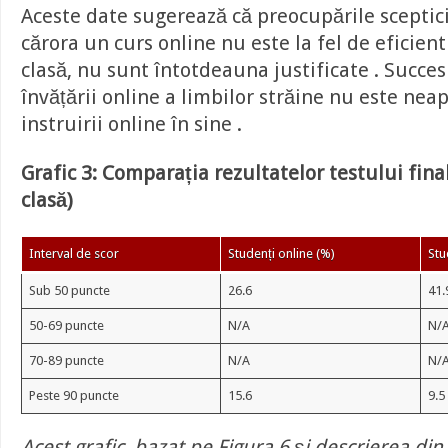
Aceste date sugerează că preocupările sceptic
cărora un curs online nu este la fel de eficient
clasă, nu sunt întotdeauna justificate . Succe
învățării online a limbilor străine nu este neap
instruirii online în sine .
Grafic 3: Comparația rezultatelor testului final
clasă)
Interval de scor
Studenți online (%)
Stu
Sub 50 puncte
26.6
41.
50-69 puncte
N/A
N/
70-89 puncte
N/A
N/
Peste 90 puncte
15.6
9.5
Acest grafic, bazat pe Figura 6 și descrierea d