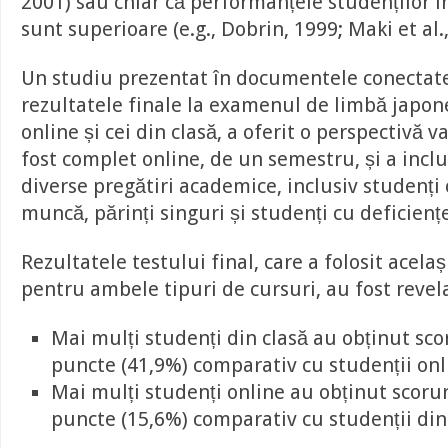
2001) sau chiar că performanțele studenților î
sunt superioare (e.g., Dobrin, 1999; Maki et al.,
Un studiu prezentat în documentele conectate
rezultatele finale la examenul de limbă japone
online și cei din clasă, a oferit o perspectivă v
fost complet online, de un semestru, și a inclu
diverse pregătiri academice, inclusiv studenți 
muncă, părinți singuri și studenți cu deficienț
Rezultatele testului final, care a folosit acela
pentru ambele tipuri de cursuri, au fost revel
Mai mulți studenți din clasă au obținut sco
puncte (41,9%) comparativ cu studenții onli
Mai mulți studenți online au obținut scorur
puncte (15,6%) comparativ cu studenții din 