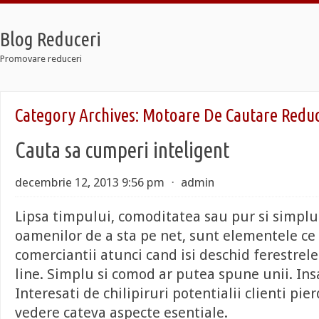
Blog Reduceri
Promovare reduceri
 Retro
Category Archives:
Motoare De Cautare Reduc
 12 Taxi
 Soldier 7
Cauta sa cumperi inteligent
 Retro
 12 Taxi
 Soldier 7
decembrie 12, 2013 9:56 pm
⋅
admin
Lipsa timpului, comoditatea sau pur si simpl
oamenilor de a sta pe net, sunt elementele ce 
comerciantii atunci cand isi deschid ferestrel
line. Simplu si comod ar putea spune unii. Insa
Interesati de chilipiruri potentialii clienti pie
vedere cateva aspecte esentiale.