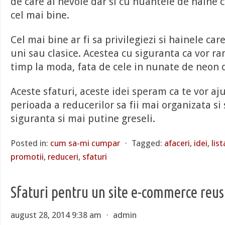
de care ai nevoie dar si cu nuantele de haine car
cel mai bine.
Cel mai bine ar fi sa privilegiezi si hainele ca
uni sau clasice. Acestea cu siguranta ca vor 
timp la moda, fata de cele in nunate de neon
Aceste sfaturi, aceste idei speram ca te vor a
perioada a reducerilor sa fii mai organizata si
siguranta si mai putine greseli.
Posted in:
cum sa-mi cumpar
⋅
Tagged:
afaceri
,
idei
,
list
promotii
,
reduceri
,
sfaturi
Sfaturi pentru un site e-commerce reus
august 28, 2014 9:38 am
⋅
admin