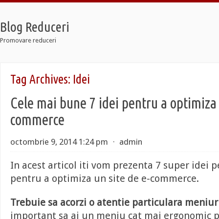
Blog Reduceri
Promovare reduceri
etro
Tag Archives:
Idei
2 Taxi
oldier 7
Cele mai bune 7 idei pentru a optimiza 
etro
2 Taxi
commerce
oldier 7
octombrie 9, 2014 1:24 pm
⋅
admin
In acest articol iti vom prezenta 7 super idei 
pentru a optimiza un site de e-commerce.
Trebuie sa acorzi o atentie particulara meniur
important sa ai un meniu cat mai ergonomic p