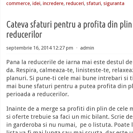
commerce
,
idei
,
incredere
,
reduceri
,
sfaturi
,
siguranta
Cateva sfaturi pentru a profita din pli
reducerilor
septembrie 16, 2014 12:27 pm
⋅
admin
Pana la reducerile de iarna mai este destul de
da. Respira, calmeaza-te, linisteste-te, relaxeaz
planuri. Si pune-ti cele mai bune intrebari si t
mai bune sfaturi pentru a putea profita din 
perioada a reducerilor.
Inainte de a merge sa profiti din plin de cele
si oferte trebuie sa faci un mic bilant. Scrie d
in garderoba si nu numai, pe o listuta. Poate 
lista va fi mai lunga sau mai scurta, dar este 