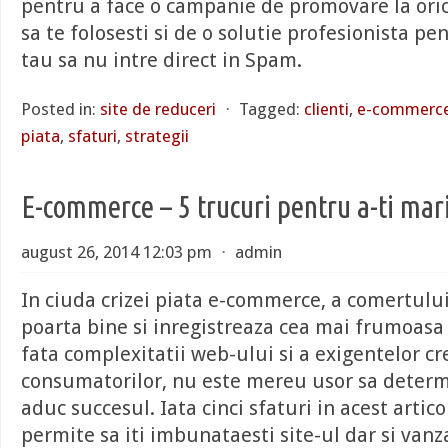
pentru a face o campanie de promovare la ori
sa te folosesti si de o solutie profesionista pe
tau sa nu intre direct in Spam.
Posted in:
site de reduceri
⋅
Tagged:
clienti
,
e-commerc
piata
,
sfaturi
,
strategii
E-commerce – 5 trucuri pentru a-ti mari
august 26, 2014 12:03 pm
⋅
admin
In ciuda crizei piata e-commerce, a comertului
poarta bine si inregistreaza cea mai frumoasa 
fata complexitatii web-ului si a exigentelor cr
consumatorilor, nu este mereu usor sa determin
aduc succesul. Iata cinci sfaturi in acest articol
permite sa iti imbunataesti site-ul dar si vanza