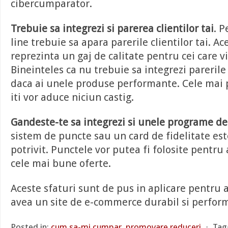
cibercumparator.
Trebuie sa integrezi si parerea clientilor tai
. 
line trebuie sa apara parerile clientilor tai. Ac
reprezinta un gaj de calitate pentru cei care vin
Bineinteles ca nu trebuie sa integrezi parerile 
daca ai unele produse performante. Cele mai p
iti vor aduce niciun castig.
Gandeste-te sa integrezi si unele programe de 
sistem de puncte sau un card de fidelitate es
potrivit. Punctele vor putea fi folosite pentru
cele mai bune oferte.
Aceste sfaturi sunt de pus in aplicare pentru a
avea un site de e-commerce durabil si perfor
Posted in:
cum sa-mi cumpar
,
promovare reduceri
⋅
Tag