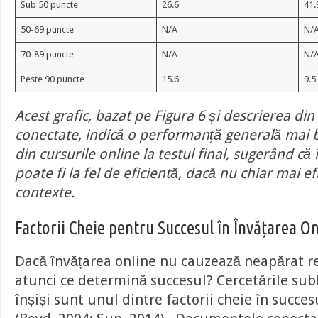
Sub 50 puncte
26.6
41.
50-69 puncte
N/A
N/
70-89 puncte
N/A
N/
Peste 90 puncte
15.6
9.5
Acest grafic, bazat pe Figura 6 și descrierea d
conectate, indică o performanță generală mai 
din cursurile online la testul final, sugerând că
poate fi la fel de eficientă, dacă nu chiar mai e
contexte.
Factorii Cheie pentru Succesul în Învățarea On
Dacă învățarea online nu cauzează neapărat re
atunci ce determină succesul? Cercetările subl
înșiși sunt unul dintre factorii cheie în succes