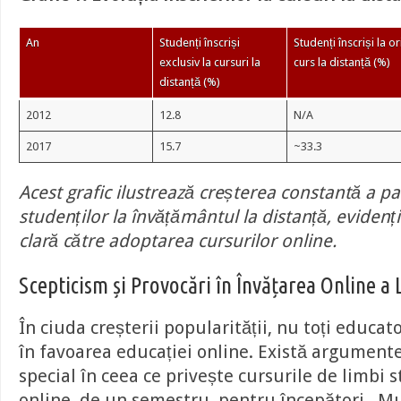
An
Studenți înscriși
Studenți înscriși la or
exclusiv la cursuri la
curs la distanță (%)
distanță (%)
2012
12.8
N/A
2017
15.7
~33.3
Acest grafic ilustrează creșterea constantă a par
studenților la învățământul la distanță, evidenț
clară către adoptarea cursurilor online.
Scepticism și Provocări în Învățarea Online a 
În ciuda creșterii popularității, nu toți educat
în favoarea educației online. Există argumente
special în ceea ce privește cursurile de limbi 
online, de un semestru, pentru începători . Mu