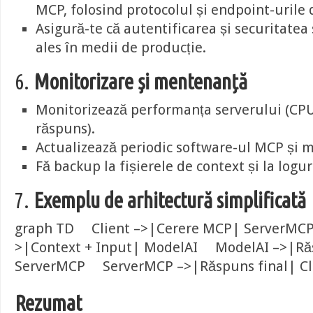
MCP, folosind protocolul și endpoint-urile 
Asigură-te că autentificarea și securitatea
ales în medii de producție.
6.
Monitorizare și mentenanță
Monitorizează performanța serverului (CPU
răspuns).
Actualizează periodic software-ul MCP și m
Fă backup la fișierele de context și la logur
7.
Exemplu de arhitectură simplificată
graph TD Client –>|Cerere MCP| ServerM
>|Context + Input| ModelAI ModelAI –>|R
ServerMCP ServerMCP –>|Răspuns final| Cl
Rezumat