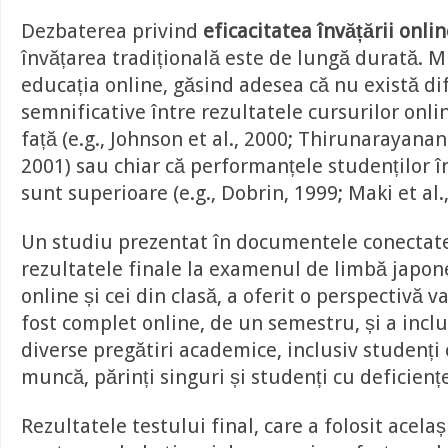
Dezbaterea privind
eficacitatea învățării onli
învățarea tradițională este de lungă durată. M
educația online, găsind adesea că nu există di
semnificative între rezultatele cursurilor onlin
față (e.g., Johnson et al., 2000; Thirunarayana
2001) sau chiar că performanțele studenților î
sunt superioare (e.g., Dobrin, 1999; Maki et al.,
Un studiu prezentat în documentele conectate
rezultatele finale la examenul de limbă japone
online și cei din clasă, a oferit o perspectivă v
fost complet online, de un semestru, și a inclu
diverse pregătiri academice, inclusiv studenți 
muncă, părinți singuri și studenți cu deficienț
Rezultatele testului final, care a folosit acela