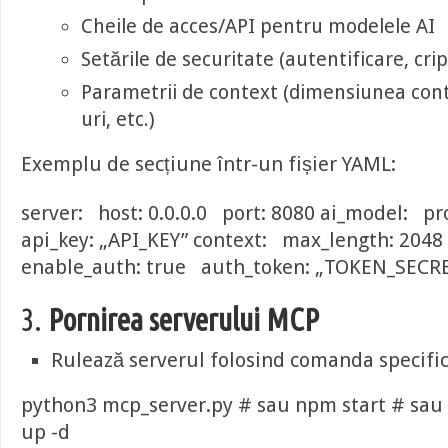
Cheile de acces/API pentru modelele AI
Setările de securitate (autentificare, cri
Parametrii de context (dimensiunea cont
uri, etc.)
Exemplu de secțiune într-un fișier YAML:
server: host: 0.0.0.0 port: 8080 ai_model: p
api_key: „API_KEY” context: max_length: 2048
enable_auth: true auth_token: „TOKEN_SECR
3.
Pornirea serverului MCP
Rulează serverul folosind comanda specific
python3 mcp_server.py # sau npm start # sa
up -d