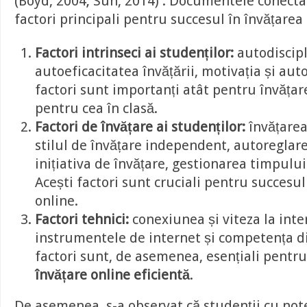
(Boyd, 2004; Sun, 2014) . Documentele conecta
factori principali pentru succesul în învățarea 
Factori intrinseci ai studenților:
autodiscipl
autoeficacitatea învățării, motivația și aut
factori sunt importanți atât pentru învățare
pentru cea în clasă.
Factori de învățare ai studenților:
învățarea
stilul de învățare independent, autoreglarea
inițiativa de învățare, gestionarea timpului 
Acești factori sunt cruciali pentru succesul
online.
Factori tehnici:
conexiunea și viteza la inte
instrumentele de internet și competența dig
factori sunt, de asemenea, esențiali pentru
învățare online eficientă
.
De asemenea, s-a observat că studenții cu not