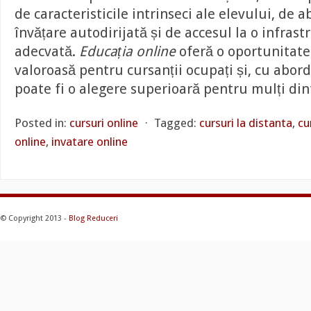
de caracteristicile intrinseci ale elevului, de ab
învățare autodirijată și de accesul la o infras
adecvată.
Educația online
oferă o oportunitate
valoroasă pentru cursanții ocupați și, cu abord
poate fi o alegere superioară pentru mulți dint
Posted in:
cursuri online
⋅
Tagged:
cursuri la distanta
,
cu
online
,
invatare online
© Copyright 2013 -
Blog Reduceri