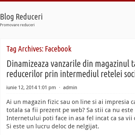
Blog Reduceri
Promovare reduceri
Jordan Retro
Tag Archives:
Facebook
Jordan 12 Taxi
Lebron Soldier 7
Dinamizeaza vanzarile din magazinul t
Jordan Retro
Jordan 12 Taxi
reducerilor prin intermediul retelei so
Lebron Soldier 7
iunie 12, 2014 1:01 pm
⋅
admin
Ai un magazin fizic sau on line si ai impresia c
totala sa fii prezent pe web? Sa stii ca nu este
Internetului poti face in asa fel incat ca sa vii
Si este un lucru deloc de nelgijat.