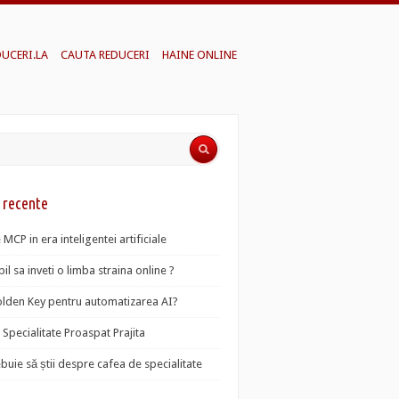
DUCERI.LA
CAUTA REDUCERI
HAINE ONLINE
e recente
 MCP in era inteligentei artificiale
il sa inveti o limba straina online ?
lden Key pentru automatizarea AI?
Specialitate Proaspat Prajita
ebuie să știi despre cafea de specialitate