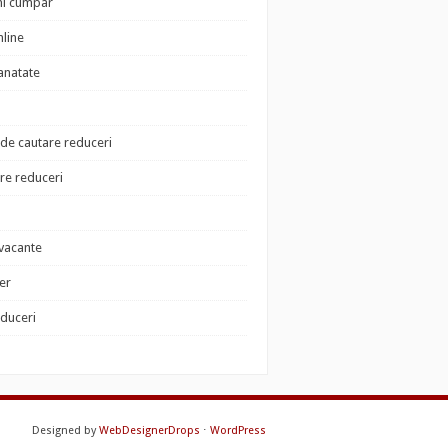
i cumpar
nline
sanatate
de cautare reduceri
e reduceri
 vacante
der
educeri
Designed by
WebDesignerDrops
⋅
WordPress