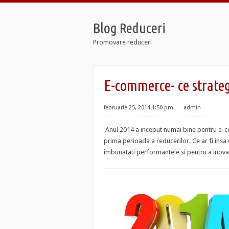
Blog Reduceri
Promovare reduceri
 Retro
E-commerce- ce strateg
 12 Taxi
 Soldier 7
 Retro
februarie 25, 2014 1:50 pm
⋅
admin
 12 Taxi
 Soldier 7
Anul 2014 a inceput numai bine pentru e-co
prima perioada a reducerilor. Ce ar fi insa c
imbunatati performantele si pentru a inova