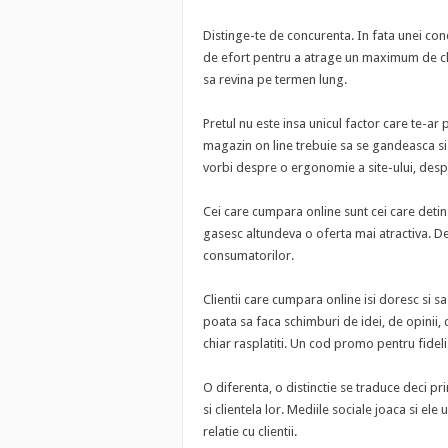
Distinge-te de concurenta. In fata unei co
de efort pentru a atrage un maximum de clienti
sa revina pe termen lung.
Pretul nu este insa unicul factor care te-ar
magazin on line trebuie sa se gandeasca si l
vorbi despre o ergonomie a site-ului, desp
Cei care cumpara online sunt cei care detin
gasesc altundeva o oferta mai atractiva. Dec
consumatorilor.
Clientii care cumpara online isi doresc si sa f
poata sa faca schimburi de idei, de opinii, c
chiar rasplatiti. Un cod promo pentru fideliz
O diferenta, o distinctie se traduce deci pri
si clientela lor. Mediile sociale joaca si ele
relatie cu clientii.