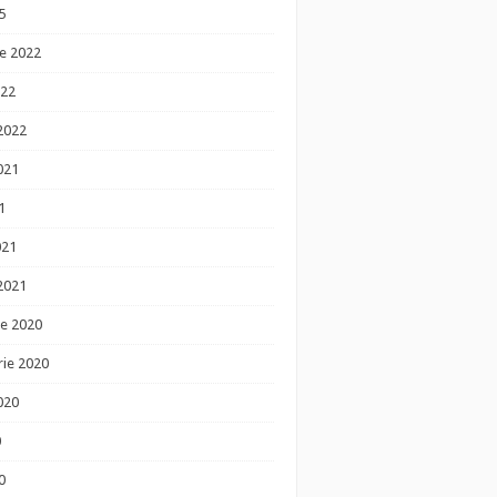
5
e 2022
022
 2022
021
1
021
 2021
e 2020
ie 2020
020
0
0