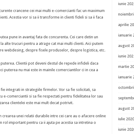
iunie 202
ncurente crancene cei mai multi e-comercianti fac un maximum
noiembri
. Acestia vor si sa ii transforme in clienti fideli si sa ii faca
aprilie 2
ianuarie
 putea pune in avantaj fata de concurenta. Cei care detin un
a alte trucuri pentru a atrage cat mai multi clienti. Aici putem
august 2
re webdesing, despre fisele produselor, despre logistica, etc.
iunie 202
 puterea. Clientii pot deveni destul de repede infideli daca
martie 2
i puterea nu mai este in mainile comerciantilor ci in cea a
ianuarie
octombri
ie integrati in strategiile firmelor. Vor sa fie solicitati, sa
u e-comerciantii si sa fie respectati pentru fidelitatea lor sau
septembr
area clientelei este mai mult decat potrivit.
august 2
n crearea unei relatii durabile intre cei care au o afacere online
iulie 202
 un rol important pentru ca ii ajuta pe acestia sa intretina o
iunie 202