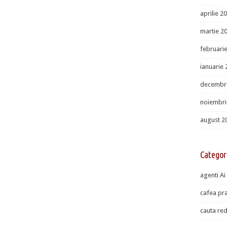
aprilie 2
martie 2
februari
ianuarie
decembr
noiembri
august 2
Categor
agenti Ai
cafea pra
cauta red