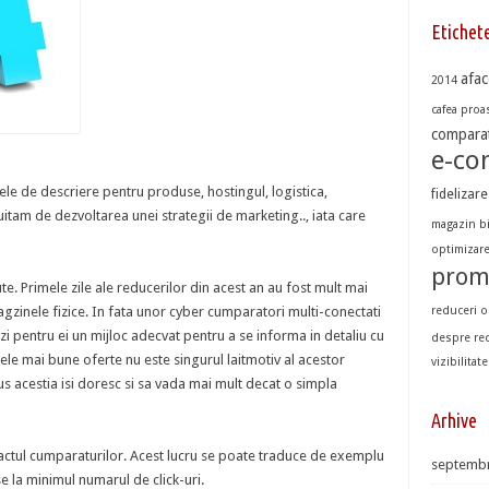
Etichet
afac
2014
cafea proas
comparat
e-c
ele de descriere pentru produse, hostingul, logistica,
fidelizare
 uitam de dezvoltarea unei strategii de marketing.., iata care
magazin b
optimizar
prom
e. Primele zile ale reducerilor din acest an au fost mult mai
zinele fizice. In fata unor cyber cumparatori multi-conectati
reduceri o
zi pentru ei un mijloc adecvat pentru a se informa in detaliu cu
despre re
ele mai bune oferte nu este singurul laitmotiv al acestor
vizibilitate
s acestia isi doresc si sa vada mai mult decat o simpla
Arhive
 actul cumparaturilor. Acest lucru se poate traduce de exemplu
septembr
 la minimul numarul de click-uri.