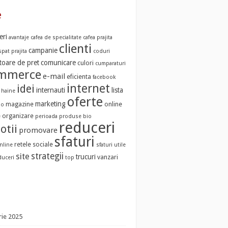
e
eri
avantaje
cafea de specialitate
cafea prajita
clienti
campanie
pat prajita
coduri
oare de pret
comunicare
culori
cumparaturi
ommerce
e-mail
eficienta
facebook
internet
idei
internauti
lista
haine
oferte
marketing
magazine
online
io
organizare
e
perioada
produse bio
reduceri
otii
promovare
sfaturi
retele sociale
nline
sfaturi utile
strategii
site
trucuri
vanzari
duceri
top
ie 2025