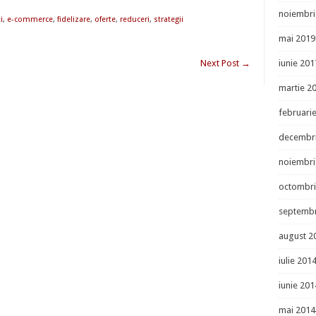
noiembri
i
,
e-commerce
,
fidelizare
,
oferte
,
reduceri
,
strategii
mai 2019
Next Post
→
iunie 201
martie 2
februari
decembr
noiembri
octombri
septembr
august 2
iulie 201
iunie 201
mai 2014