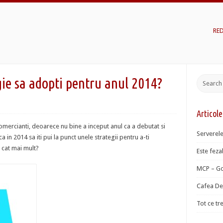
RE
ie sa adopti pentru anul 2014?
Articol
mercianti, deoarece nu bine a inceput anul ca a debutat si
Serverele
a in 2014 sa iti pui la punct unele strategii pentru a-ti
 cat mai mult?
Este fezab
MCP – Go
Cafea De 
Tot ce tr