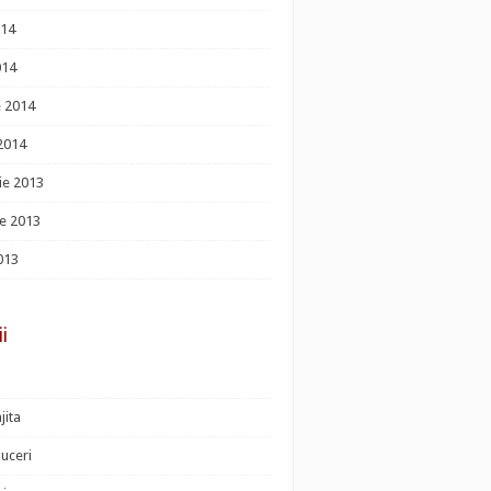
014
014
e 2014
 2014
ie 2013
e 2013
013
ii
jita
uceri