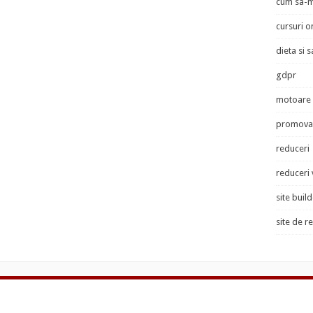
cum sa-m
cursuri o
dieta si 
gdpr
motoare 
promovar
reduceri
reduceri
site buil
site de r