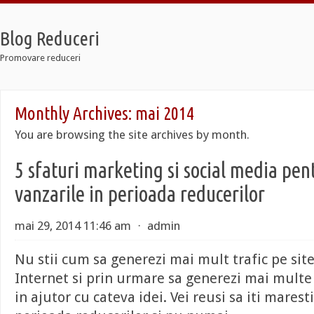
Blog Reduceri
Promovare reduceri
o
Monthly Archives:
mai 2014
axi
ier 7
You are browsing the site archives by month.
o
axi
5 sfaturi marketing si social media pent
ier 7
vanzarile in perioada reducerilor
mai 29, 2014 11:46 am
⋅
admin
Nu stii cum sa generezi mai mult trafic pe sit
Internet si prin urmare sa generezi mai multe 
in ajutor cu cateva idei. Vei reusi sa iti marest