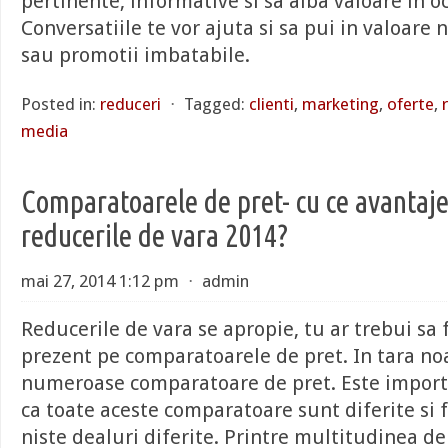
pertinente, informative si sa aiba valoare in oc
Conversatiile te vor ajuta si sa pui in valoare n
sau promotii imbatabile.
Posted in:
reduceri
⋅
Tagged:
clienti
,
marketing
,
oferte
,
media
Comparatoarele de pret- cu ce avantaje
reducerile de vara 2014?
mai 27, 2014 1:12 pm
⋅
admin
Reducerile de vara se apropie, tu ar trebui sa fi
prezent pe comparatoarele de pret. In tara noa
numeroase comparatoare de pret. Este importa
ca toate aceste comparatoare sunt diferite si
niste dealuri diferite. Printre multitudinea 