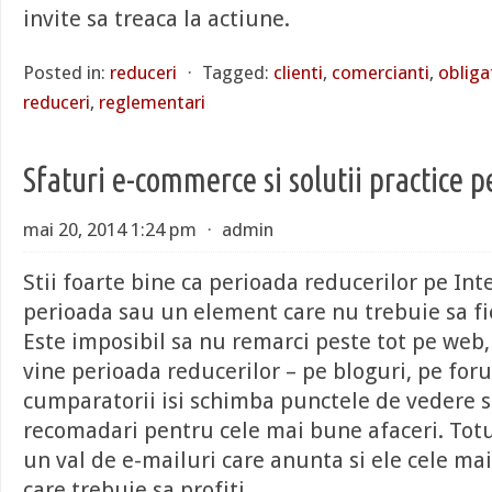
invite sa treaca la actiune.
Posted in:
reduceri
⋅
Tagged:
clienti
,
comercianti
,
obligat
reduceri
,
reglementari
Sfaturi e-commerce si solutii practice p
mai 20, 2014 1:24 pm
⋅
admin
Stii foarte bine ca perioada reducerilor pe Int
perioada sau un element care nu trebuie sa fie
Este imposibil sa nu remarci peste tot pe web,
vine perioada reducerilor – pe bloguri, pe for
cumparatorii isi schimba punctele de vedere si
recomadari pentru cele mai bune afaceri. Totul
un val de e-mailuri care anunta si ele cele ma
care trebuie sa profiti.