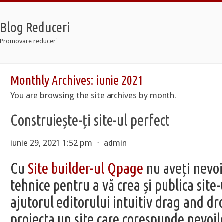
Blog Reduceri
Promovare reduceri
Retro
Monthly Archives:
iunie 2021
12 Taxi
Soldier 7
You are browsing the site archives by month.
Retro
12 Taxi
Construiește-ți site-ul perfect
Soldier 7
iunie 29, 2021 1:52 pm
⋅
admin
Cu
Site builder-ul Qpage
nu aveți nevoi
tehnice pentru a vă crea și publica site
ajutorul editorului intuitiv drag and dr
proiecta un site care corespunde nevoil