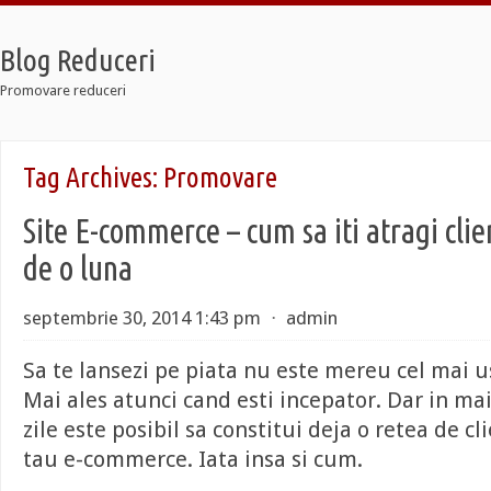
Blog Reduceri
Promovare reduceri
Retro
Tag Archives:
Promovare
2 Taxi
oldier 7
Site E-commerce – cum sa iti atragi clie
Retro
2 Taxi
de o luna
oldier 7
septembrie 30, 2014 1:43 pm
⋅
admin
Sa te lansezi pe piata nu este mereu cel mai u
Mai ales atunci cand esti incepator. Dar in ma
zile este posibil sa constitui deja o retea de cl
tau e-commerce. Iata insa si cum.