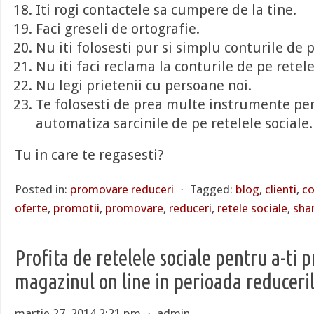
Iti rogi contactele sa cumpere de la tine.
Faci greseli de ortografie.
Nu iti folosesti pur si simplu conturile de p
Nu iti faci reclama la conturile de pe retele
Nu legi prietenii cu persoane noi.
Te folosesti de prea multe instrumente pen
automatiza sarcinile de pe retelele sociale.
Tu in care te regasesti?
Posted in:
promovare reduceri
⋅
Tagged:
blog
,
clienti
,
co
oferte
,
promotii
,
promovare
,
reduceri
,
retele sociale
,
sha
Profita de retelele sociale pentru a-ti
magazinul on line in perioada reduceri
martie 27, 2014 2:21 pm
⋅
admin