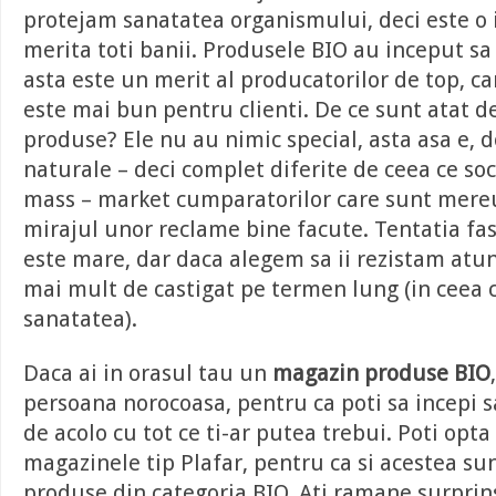
protejam sanatatea organismului, deci este o in
merita toti banii. Produsele BIO au inceput sa 
asta este un merit al producatorilor de top, ca
este mai bun pentru clienti. De ce sunt atat d
produse? Ele nu au nimic special, asta asa e, d
naturale – deci complet diferite de ceea ce soc
mass – market cumparatorilor care sunt mereu 
mirajul unor reclame bine facute. Tentatia fas
este mare, dar daca alegem sa ii rezistam atu
mai mult de castigat pe termen lung (in ceea 
sanatatea).
Daca ai in orasul tau un
magazin produse BIO
persoana norocoasa, pentru ca poti sa incepi s
de acolo cu tot ce ti-ar putea trebui. Poti opta
magazinele tip Plafar, pentru ca si acestea su
produse din categoria BIO. Ati ramane surprins