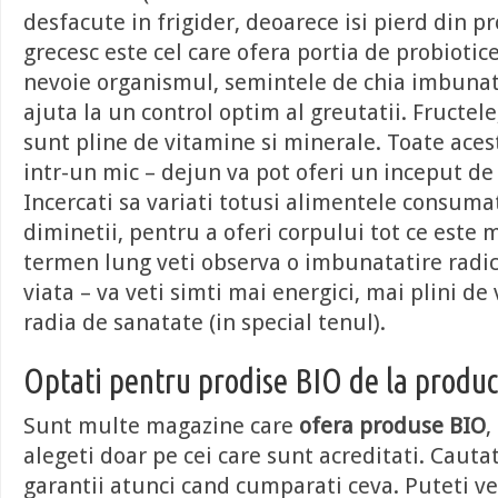
desfacute in frigider, deoarece isi pierd din pr
grecesc este cel care ofera portia de probiotic
nevoie organismul, semintele de chia imbunata
ajuta la un control optim al greutatii. Fructele
sunt pline de vitamine si minerale. Toate ace
intr-un mic – dejun va pot oferi un inceput de 
Incercati sa variati totusi alimentele consuma
diminetii, pentru a oferi corpului tot ce este 
termen lung veti observa o imbunatatire radica
viata – va veti simti mai energici, mai plini de 
radia de sanatate (in special tenul).
Optati pentru prodise BIO de la produc
Sunt multe magazine care
ofera produse BIO
,
alegeti doar pe cei care sunt acreditati. Cautat
garantii atunci cand cumparati ceva. Puteti ver