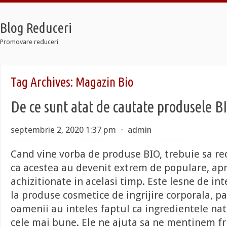
Blog Reduceri
Promovare reduceri
Jordan Retro
Tag Archives:
Magazin Bio
Jordan 12 Taxi
Lebron Soldier 7
De ce sunt atat de cautate produsele B
Jordan Retro
Jordan 12 Taxi
Lebron Soldier 7
septembrie 2, 2020 1:37 pm
⋅
admin
Cand vine vorba de produse BIO, trebuie sa r
ca acestea au devenit extrem de populare, apr
achizitionate in acelasi timp. Este lesne de int
la produse cosmetice de ingrijire corporala, pa
oamenii au inteles faptul ca ingredientele na
cele mai bune. Ele ne ajuta sa ne mentinem f