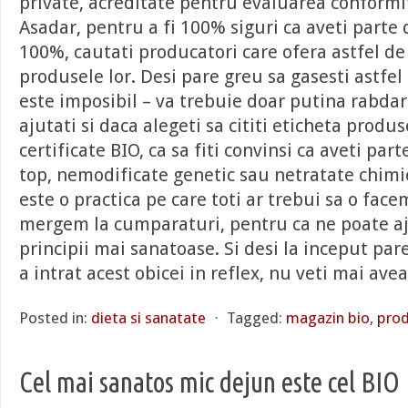
private, acreditate pentru evaluarea conformit
Asadar, pentru a fi 100% siguri ca aveti parte
100%, cautati producatori care ofera astfel de c
produsele lor. Desi pare greu sa gasesti astfel
este imposibil – va trebuie doar putina rabdar
ajutati si daca alegeti sa cititi eticheta produ
certificate BIO, ca sa fiti convinsi ca aveti pa
top, nemodificate genetic sau netratate chimic
este o practica pe care toti ar trebui sa o facem
mergem la cumparaturi, pentru ca ne poate a
principii mai sanatoase. Si desi la inceput pare
a intrat acest obicei in reflex, nu veti mai av
Posted in:
dieta si sanatate
⋅
Tagged:
magazin bio
,
prod
Cel mai sanatos mic dejun este cel BIO