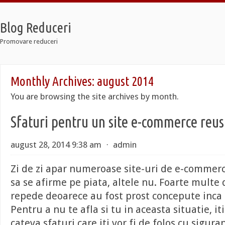
Blog Reduceri
Promovare reduceri
Retro
Monthly Archives:
august 2014
12 Taxi
Soldier 7
You are browsing the site archives by month.
Retro
12 Taxi
Sfaturi pentru un site e-commerce reus
Soldier 7
august 28, 2014 9:38 am
⋅
admin
Zi de zi apar numeroase site-uri de e-commer
sa se afirme pe piata, altele nu. Foarte multe 
repede deoarece au fost prost concepute inca 
Pentru a nu te afla si tu in aceasta situatie, it
cateva sfaturi care iti vor fi de folos cu sigura