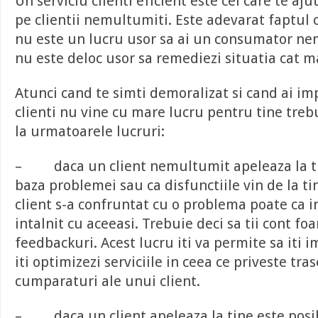
Un serviciu clienti eficient este cel care te aju
pe clientii nemultumiti. Este adevarat faptul 
nu este un lucru usor sa ai un consumator ne
nu este deloc usor sa remediezi situatia cat m
Atunci cand te simti demoralizat si cand ai imp
clienti nu vine cu mare lucru pentru tine treb
la urmatoarele lucruri:
– daca un client nemultumit apeleaza la t
baza problemei sau ca disfunctiile vin de la ti
client s-a confruntat cu o problema poate ca in
intalnit cu aceeasi. Trebuie deci sa tii cont foa
feedbackuri. Acest lucru iti va permite sa iti i
iti optimizezi serviciile in ceea ce priveste tra
cumparaturi ale unui client.
– daca un client apeleaza la tine este posibil