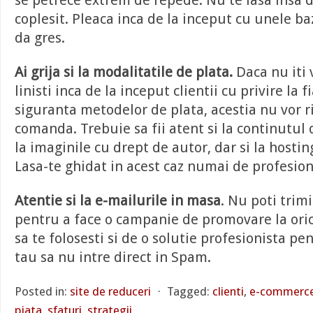
se petrece extrem de repede. Nu te lasa insa 
coplesit. Pleaca inca de la inceput cu unele baz
da gres.
Ai grija si la modalitatile de plata.
Daca nu iti 
linisti inca de la inceput clientii cu privire la 
siguranta metodelor de plata, acestia nu vor ri
comanda. Trebuie sa fii atent si la continutul 
la imaginile cu drept de autor, dar si la hosting
Lasa-te ghidat in acest caz numai de profesioni
Atentie si la e-mailurile in masa
. Nu poti trim
pentru a face o campanie de promovare la ori
sa te folosesti si de o solutie profesionista pe
tau sa nu intre direct in Spam.
Posted in:
site de reduceri
⋅
Tagged:
clienti
,
e-commerc
piata
,
sfaturi
,
strategii