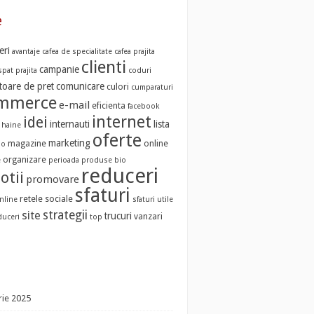
e
eri
avantaje
cafea de specialitate
cafea prajita
clienti
campanie
pat prajita
coduri
oare de pret
comunicare
culori
cumparaturi
ommerce
e-mail
eficienta
facebook
internet
idei
internauti
lista
haine
oferte
marketing
magazine
online
io
organizare
e
perioada
produse bio
reduceri
otii
promovare
sfaturi
retele sociale
nline
sfaturi utile
strategii
site
trucuri
vanzari
duceri
top
ie 2025