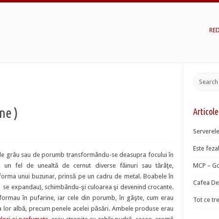
RE
ne )
Articol
Serverele
Este fezab
de grâu sau de porumb transformându-se deasupra focului în
 un fel de unealtă de cernut diverse făinuri sau tărâţe,
MCP – Go
forma unui buzunar, prinsă pe un cadru de metal. Boabele în
Cafea De 
( se expandau), schimbându-şi culoarea şi devenind crocante.
formau în pufarine, iar cele din porumb, în gâşte, cum erau
Tot ce tr
 lor albă, precum penele acelei păsări. Ambele produse erau