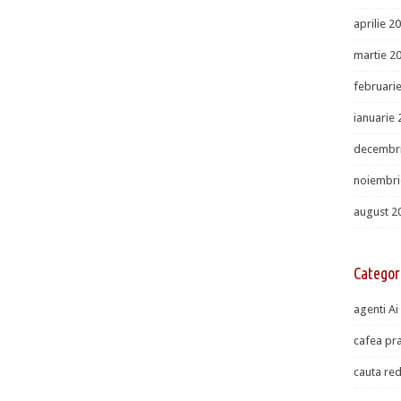
aprilie 2
martie 2
februari
ianuarie
decembr
noiembri
august 2
Categor
agenti Ai
cafea pra
cauta red