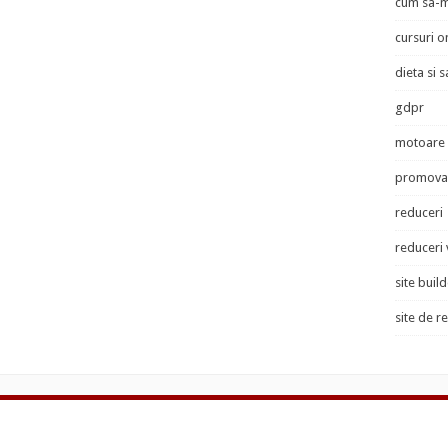
cum sa-m
cursuri o
dieta si 
gdpr
motoare 
promovar
reduceri
reduceri
site buil
site de r