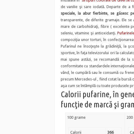
îmbăiate în
siropuri colorate de diverse c
de vanilie şi sare iodată. Departe de a fi
speciale, la abur fierbinte, se găsesc p
transparente, de diferite gramaje. Ele se 
mare de carbohidraţi, fibre ( excelente pent
seleniu, vitamine şi antioxidanţi.
Pufarinel
compoziţia unor torturi, în confecţionarea 
Pufarinul ne însoţeşte la grădiniţă, la şco
sportive, în faţa televizorului ori la calcul
mai spune astăzi, se recomandă de la si
conformitate cu standardele internaţionale. 
vând, le cumpără sau le consumă cu frenezi
precum Mercedes-ul , fiind cotat la bursă or
aşa cum se întâmplă cu toate produsele p
Calorii pufarine, în gen
funcţie de marcă şi gra
100 grame
200
Calorii
366
Ca