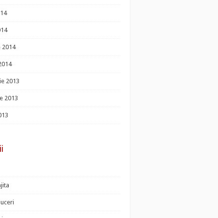
014
014
e 2014
 2014
ie 2013
e 2013
013
ii
jita
uceri