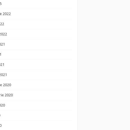
5
e 2022
022
 2022
021
1
021
 2021
e 2020
ie 2020
020
0
0