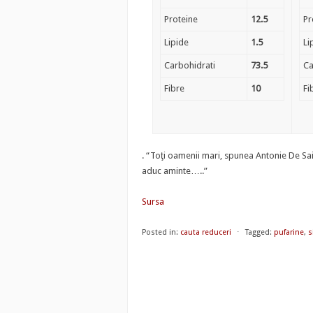
Proteine
12.5
Pr
Lipide
1.5
Li
Carbohidrati
73.5
Ca
Fibre
10
Fi
. “Toţi oamenii mari, spunea Antonie De Saint
aduc aminte…..”
Sursa
Posted in:
cauta reduceri
⋅
Tagged:
pufarine
,
s