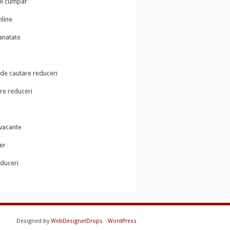
i cumpar
nline
sanatate
de cautare reduceri
e reduceri
 vacante
der
educeri
Designed by
WebDesignerDrops
⋅
WordPress