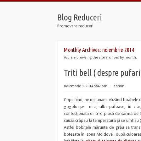
Blog Reduceri
Promovare reduceri
 Retro
Monthly Archives:
noiembrie 2014
 12 Taxi
 Soldier 7
You are browsing the site archives by month.
 Retro
Triti bell ( despre pufari
 12 Taxi
 Soldier 7
noiembrie 3, 2014 9:42 pm
⋅
admin
Copii fiind, ne minunam văzând boabele 
gogoloaşe mici, albe-pufoase, în ciur,
confecţionată dintr-o plasă de sârmă de 
cauză crăpau la temperatură şi se umflau 
Astfel bobiţele mărunte de grâu se trans
botezate în zona Moldovei, după culoarea