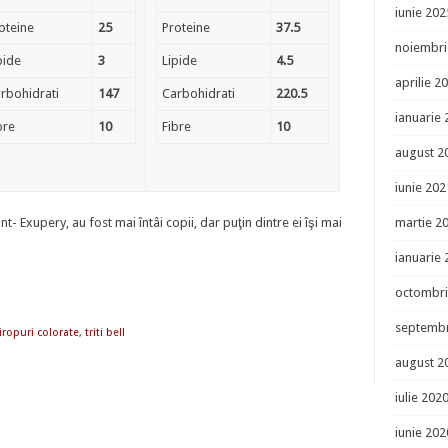
iunie 202
oteine
25
Proteine
37.5
noiembri
pide
3
Lipide
4.5
aprilie 2
rbohidrati
147
Carbohidrati
220.5
ianuarie
bre
10
Fibre
10
august 2
iunie 202
- Exupery, au fost mai întâi copii, dar puţin dintre ei îşi mai
martie 2
ianuarie
octombri
septembr
iropuri colorate
,
triti bell
august 2
iulie 202
iunie 202