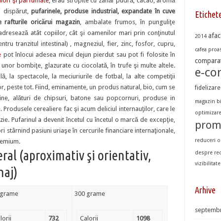
ulori şi parfumate
, erau stropite cu zahăr pudră, cacao, aromă
 dispărut,
pufarinele, produse industrial, expandate în cuve
Etichet
e rafturile oricărui magazin
, ambalate frumos, în punguliţe
adresează atât copiilor, cât şi oamenilor mari prin conţinutul
afac
2014
ru tranzitul intestinal) , magneziul, fier, zinc, fosfor, cupru,
cafea proas
e
pot înlocui adesea micul dejun pierdut sau pot fi folosite în
comparat
unor bombiţe, glazurate cu ciocolată, în trufe şi multe altele.
e-c
lă, la spectacole, la meciuriurile de fotbal, la alte competiţii
ator, peste tot. Fiind, eminamente, un produs natural, bio, cum se
fidelizare
ne, alături de chipsuri, batone sau popcornuri, produse in
magazin b
Produsele cerealiere fac şi acum deliciul internauţilor, care le
optimizar
e. Pufarinul a devenit încetul cu încetul o marcă de excepţie,
prom
i stârnind pasiuni uriaşe în cercurile financiare internaţionale,
reduceri o
remium.
eral (aproximativ şi orientativ,
despre re
vizibilitate
maj)
Arhive
 grame
300 grame
septembr
lorii
732
Calorii
1098