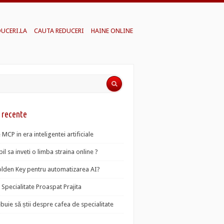
DUCERI.LA
CAUTA REDUCERI
HAINE ONLINE
e recente
 MCP in era inteligentei artificiale
il sa inveti o limba straina online ?
lden Key pentru automatizarea AI?
Specialitate Proaspat Prajita
ebuie să știi despre cafea de specialitate