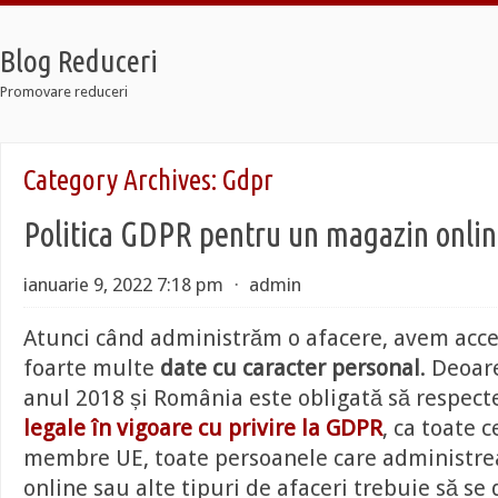
Blog Reduceri
Promovare reduceri
o
Category Archives:
Gdpr
axi
ier 7
Politica GDPR pentru un magazin onli
o
axi
ier 7
ianuarie 9, 2022 7:18 pm
⋅
admin
Atunci când administrăm o afacere, avem acce
foarte multe
date cu caracter personal
. Deoar
anul 2018 și România este obligată să respec
legale în vigoare cu privire la GDPR
, ca toate c
membre UE, toate persoanele care administr
online sau alte tipuri de afaceri trebuie să s