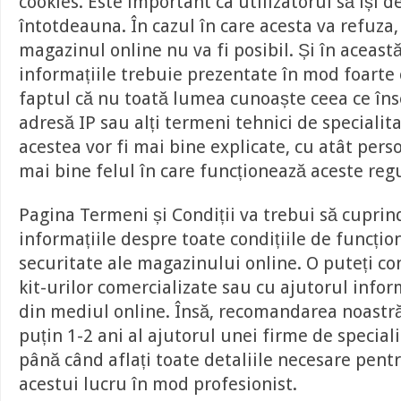
cookies. Este important ca utilizatorul să își
întotdeauna. În cazul în care acesta va refuza,
magazinul online nu va fi posibil. Și în aceast
informațiile trebuie prezentate în mod foarte c
faptul că nu toată lumea cunoaște ceea ce în
adresă IP sau alți termeni tehnici de specialita
acestea vor fi mai bine explicate, cu atât pers
mai bine felul în care funcționează aceste regu
Pagina Termeni și Condiții va trebui să cuprin
informațiile despre toate condițiile de funcțio
securitate ale magazinului online. O puteți co
kit-urilor comercializate sau cu ajutorul infor
din mediul online. Însă, recomandarea noastră 
puțin 1-2 ani al ajutorul unei firme de special
până când aflați toate detaliile necesare pent
acestui lucru în mod profesionist.