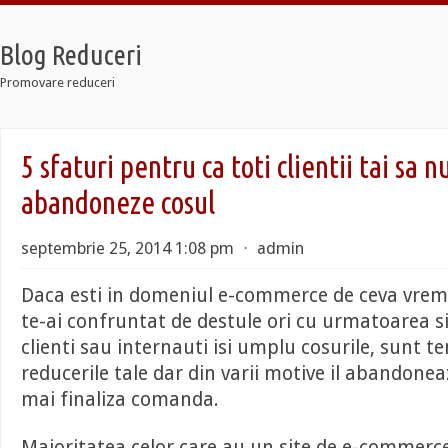
Blog Reduceri
Promovare reduceri
Retro
5 sfaturi pentru ca toti clientii tai sa 
12 Taxi
Soldier 7
abandoneze cosul
Retro
12 Taxi
septembrie 25, 2014 1:08 pm
⋅
admin
Soldier 7
Daca esti in domeniul e-commerce de ceva vrem
te-ai confruntat de destule ori cu urmatoarea si
clienti sau internauti isi umplu cosurile, sunt te
reducerile tale dar din varii motive il abandone
mai finaliza comanda.
Majoritatea celor care au un site de e-commerce