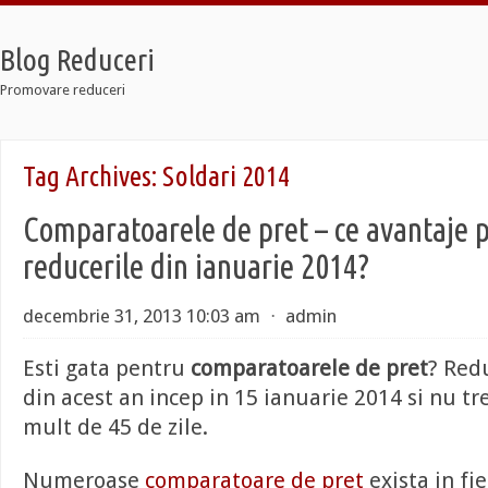
Blog Reduceri
Promovare reduceri
 Retro
Tag Archives:
Soldari 2014
 12 Taxi
 Soldier 7
Comparatoarele de pret – ce avantaje 
 Retro
 12 Taxi
reducerile din ianuarie 2014?
 Soldier 7
decembrie 31, 2013 10:03 am
⋅
admin
Esti gata pentru
comparatoarele de pret
? Red
din acest an incep in 15 ianuarie 2014 si nu tr
mult de 45 de zile.
Numeroase
comparatoare de pret
exista in fi