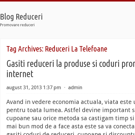
Blog Reduceri
Promovare reduceri
Retro
Tag Archives:
Reduceri La Telefoane
12 Taxi
Soldier 7
Gasiti reduceri la produse si coduri pr
Retro
12 Taxi
internet
Soldier 7
august 31, 2013 1:37 pm
⋅
admin
Avand in vedere economia actuala, viata este u
pentru toata lumea. Astfel devine important s
cupoane sau orice metoda sa castigam timp si 
mai bun mod de a face asta este sa va conectati
gasiti coduri de reduceri, cupoane si discount