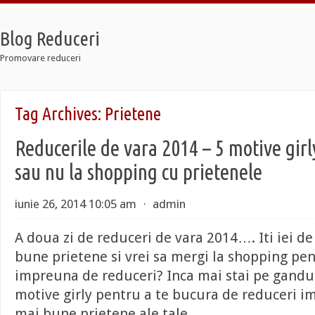
Blog Reduceri
Promovare reduceri
etro
Tag Archives:
Prietene
2 Taxi
oldier 7
Reducerile de vara 2014 – 5 motive gir
etro
2 Taxi
sau nu la shopping cu prietenele
oldier 7
iunie 26, 2014 10:05 am
⋅
admin
A doua zi de reduceri de vara 2014…. Iti iei de
bune prietene si vrei sa mergi la shopping pe
impreuna de reduceri? Inca mai stai pe ganduri
motive girly pentru a te bucura de reduceri i
mai bune prietene ale tale.