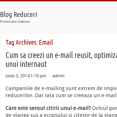
Blog Reduceri
Promovare reduceri
 Retro
Tag Archives:
Email
 12 Taxi
 Soldier 7
Cum sa creezi un e-mail reusit, optimiz
 Retro
 12 Taxi
unui internaut
 Soldier 7
iunie 3, 2014 1:18 pm
⋅
admin
Campaniile de e-mailing sunt extrem de impo
reducerilor. Dar iata cum se creeaza un e-mail
Care este sensul citirii unui e-mail?
Ochiul por
de stanga sus a ecranului si citeste de la stan