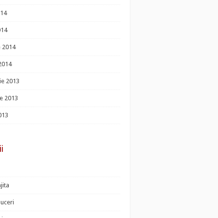
014
014
e 2014
 2014
ie 2013
e 2013
013
ii
jita
uceri