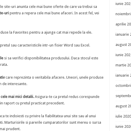
iunie 202
e site-uri anunta cele mai bune oferte de care va trebui sa
te-uri
pentru a repera cele mai bune afaceri. In acest fel, vei
noiembri
aprilie 2
duse la Favorites pentru a ajunge cat mai repede la ele.
ianuarie
august 2
pretul sau caracteristicile intr-un fisier Word sau Excel.
iunie 202
le
si sa verifici disponibilitatea produsului. Daca stocul este
rata.
martie 2
ianuarie
tiv
care reprezinta o veritabila afacere. Uneori, unele produse
m de interesante.
octombri
septembr
 cele mai mici detalii.
Asigura-te ca pretul redus corespunde
 in raport cu pretul practicat precedent.
august 2
a te indoiesti cu privire la fiabilitatea unui site sau al unui
iulie 202
i. Marturisirile si parerile cumparatorilor sunt mereu o sursa
iunie 202
mai prudent.