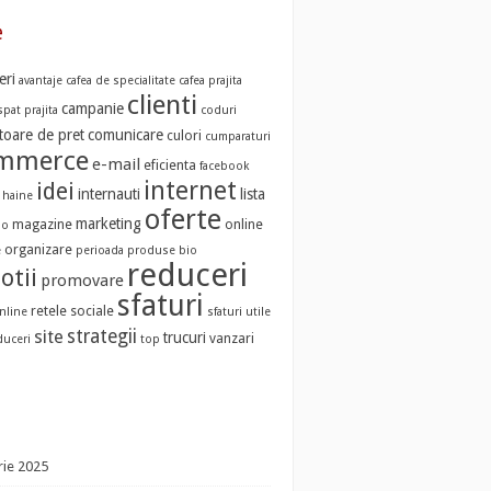
e
eri
avantaje
cafea de specialitate
cafea prajita
clienti
campanie
pat prajita
coduri
oare de pret
comunicare
culori
cumparaturi
ommerce
e-mail
eficienta
facebook
internet
idei
internauti
lista
haine
oferte
marketing
magazine
online
io
organizare
e
perioada
produse bio
reduceri
otii
promovare
sfaturi
retele sociale
nline
sfaturi utile
strategii
site
trucuri
vanzari
duceri
top
ie 2025