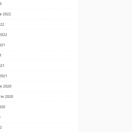
5
e 2022
022
 2022
021
1
021
 2021
e 2020
ie 2020
020
0
0