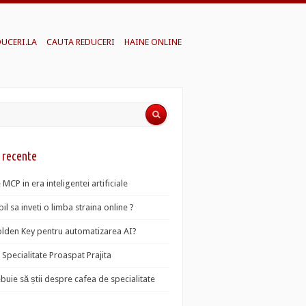
DUCERI.LA
CAUTA REDUCERI
HAINE ONLINE
e recente
 MCP in era inteligentei artificiale
il sa inveti o limba straina online ?
lden Key pentru automatizarea AI?
Specialitate Proaspat Prajita
ebuie să știi despre cafea de specialitate