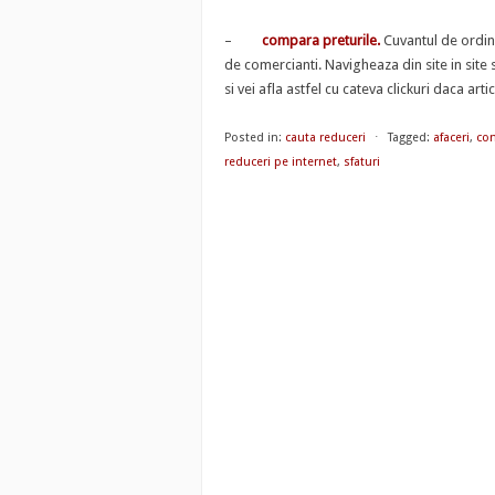
–
compara preturile.
Cuvantul de ordine
de comercianti. Navigheaza din site in site
si vei afla astfel cu cateva clickuri daca ar
Posted in:
cauta reduceri
⋅
Tagged:
afaceri
,
com
reduceri pe internet
,
sfaturi