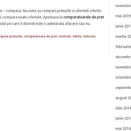
noiembri
 – compara. Nu ezita sa compari preturile si ofertele oferite
mai 2019
 si compara toate ofertele. Apeleaza la
comparatoarele de pret
ticolul pe care il doresti este o adevarata afacere sau nu.
iunie 201
martie 2
para preturile
,
comparatoare de pret
,
internet
,
oferte
,
reduceri
,
februari
decembr
noiembri
octombri
septembr
august 2
iulie 201
iunie 201
mai 2014