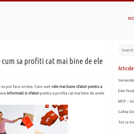
RE
 cum sa profiti cat mai bine de ele
Articol
Serverele
i
se pot face on line. Care sunt
cele mai bune sfaturi pentru a
Este fezab
teva
informatii si sfaturi
pentru a profita cat mai bine de unele
MCP – Go
Cafea De 
Tot ce tr