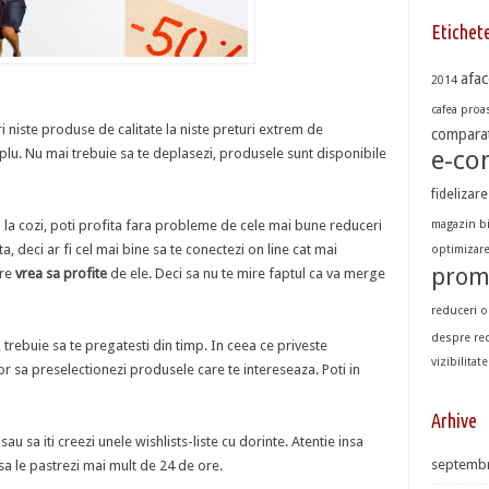
Etichet
afac
2014
cafea proas
i niste produse de calitate la niste preturi extrem de
comparat
plu. Nu mai trebuie sa te deplasezi, produsele sunt disponibile
e-c
fidelizare
 la cozi, poti profita fara probleme de cele mai bune reduceri
magazin b
, deci ar fi cel mai bine sa te conectezi on line cat mai
optimizar
prom
are
vrea sa profite
de ele. Deci sa nu te mire faptul ca va merge
reduceri o
despre re
, trebuie sa te pregatesti din timp. In ceea ce priveste
vizibilitate
or sa preselectionezi produsele care te intereseaza. Poti in
Arhive
sau sa iti creezi unele wishlists-liste cu dorinte. Atentie insa
septembr
sa le pastrezi mai mult de 24 de ore.