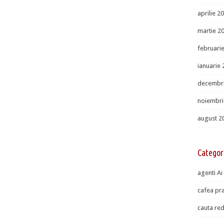
aprilie 2
martie 2
februari
ianuarie
decembr
noiembri
august 2
Categor
agenti Ai
cafea pra
cauta red