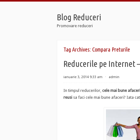
Blog Reduceri
Promovare reduceri
 Retro
Tag Archives:
Compara Preturile
 12 Taxi
 Soldier 7
Reducerile pe Internet –
 Retro
 12 Taxi
 Soldier 7
ianuarie 3, 2014 9:33 am
⋅
admin
In timpul reducerilor,
cele mai bune afacer
reusi
sa faci cele mai bune afaceri? Iata ca