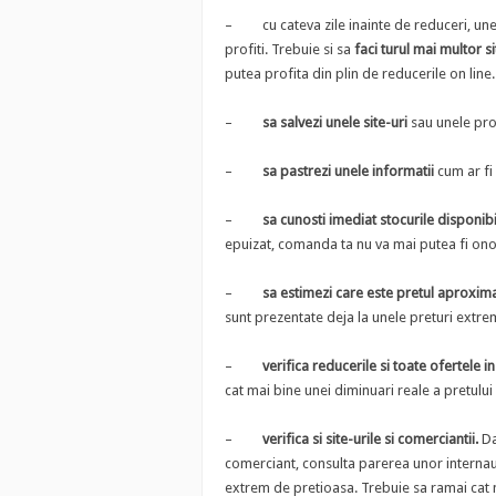
– cu cateva zile inainte de reduceri, unel
profiti. Trebuie si sa
faci turul mai multor si
putea profita din plin de reducerile on line.
–
sa salvezi unele site-uri
sau unele pro
–
sa pastrezi unele informatii
cum ar fi 
–
sa cunosti imediat stocurile disponibi
epuizat, comanda ta nu va mai putea fi ono
–
sa estimezi care este pretul aproxima
sunt prezentate deja la unele preturi extre
–
verifica reducerile si toate ofertele in
cat mai bine unei diminuari reale a pretului
–
verifica si site-urile si comerciantii.
Dac
comerciant, consulta parerea unor internaut
extrem de pretioasa. Trebuie sa ramai cat 