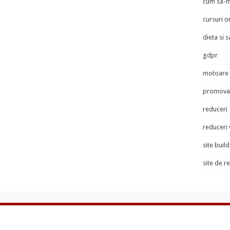
cum sa-m
cursuri o
dieta si 
gdpr
motoare 
promovar
reduceri
reduceri
site buil
site de r