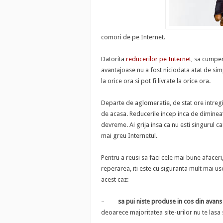
comori de pe Internet.
Datorita
reducerilor pe Internet
, sa cumper
avantajoase nu a fost niciodata atat de sim
la orice ora si pot fi livrate la orice ora.
Departe de aglomeratie, de stat ore intregi
de acasa. Reducerile incep inca de dimineata
devreme. Ai grija insa ca nu esti singurul c
mai greu Internetul.
Pentru a reusi sa faci cele mai bune afaceri
reperarea, iti este cu siguranta mult mai us
acest caz:
–
sa pui niste produse in cos din avans
deoarece majoritatea site-urilor nu te lasa 