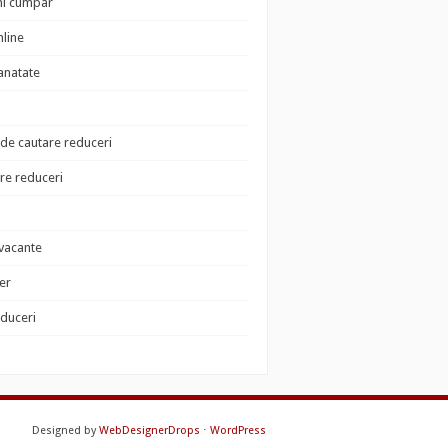
i cumpar
nline
sanatate
de cautare reduceri
e reduceri
 vacante
der
educeri
Designed by
WebDesignerDrops
⋅
WordPress