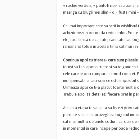
« rochie verde », « pantofi noi» sau pana l
mearga cu blugii mei slim » o « fusta mini » 
Cel mai important este sa scrii in wishlistul
achizitonezi in perioada reducerilor. Poate 
ele, fara limita de calitate, cantitate sau b
ramanand totusi in acelasi timp cat mai rez
Continua apoi cu trierea- care sunt piesele 
totusi sa faci apoi o triere si sa te gandest
cele care le poti cumpara in mod concret. Fa
indispensabile- aici scrii ce este imposibil
Urmeaza apoi ce ti-a placut foarte mult si d
Trebuie apoi sa detaliezi fiecare pret in par
Aceasta etapa te va ajuta sa listezi prioritatil
permite si sa iti supraveghezi bugetul indea
cat mai mult si de unele coduri, carduri de 
in momentul in care incepe perioada reduce