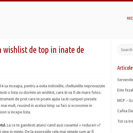
RE
 wishlist de top in inate de
Articol
Serverele
 sa inceapa, pentru a evita indoielile, cheltuielile neprevazute
Este fezab
esti o lista cu dorinte un wishlist, care iti va fi de mare folos.
strument de pret care te poate ajuta sa iti cumperi piesele
MCP – Go
l mai mult, reusind in acelasi timp sa faci si economie in
Cafea De 
ion si incepe lista.
Tot ce tr
tul.
La ce te gandesti atunci cand auzi cuvantul « reduceri »?
ti vine in minte. De la expresiile cele mai simple cum ar fi