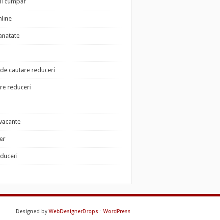
i cumpar
nline
sanatate
de cautare reduceri
e reduceri
 vacante
der
educeri
Designed by
WebDesignerDrops
⋅
WordPress