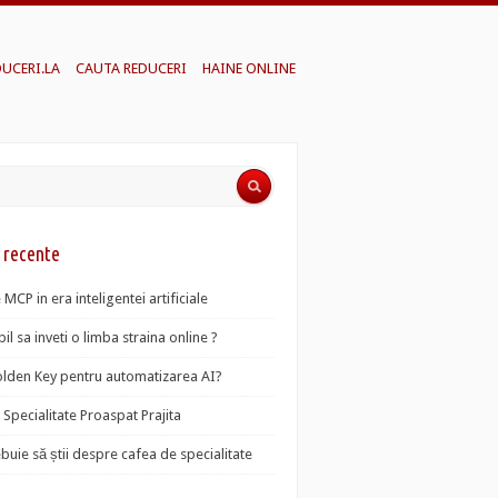
DUCERI.LA
CAUTA REDUCERI
HAINE ONLINE
e recente
 MCP in era inteligentei artificiale
il sa inveti o limba straina online ?
lden Key pentru automatizarea AI?
Specialitate Proaspat Prajita
ebuie să știi despre cafea de specialitate