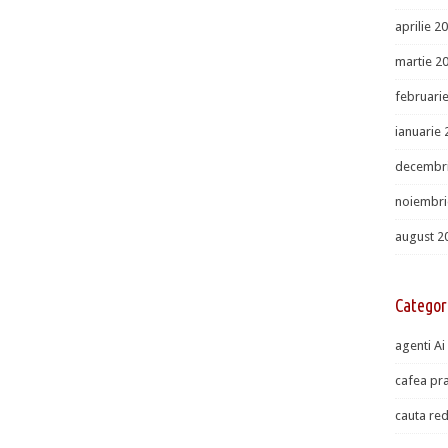
aprilie 2
martie 2
februari
ianuarie
decembr
noiembri
august 2
Categor
agenti Ai
cafea pra
cauta red