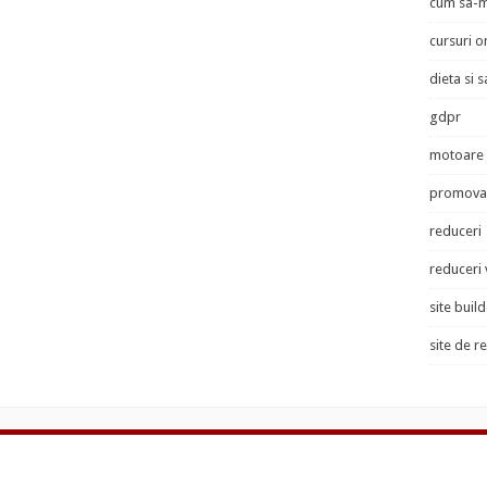
cum sa-m
cursuri o
dieta si 
gdpr
motoare 
promovar
reduceri
reduceri
site buil
site de r