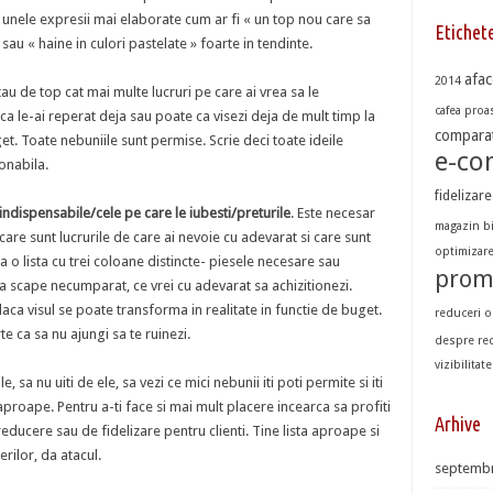
a unele expresii mai elaborate cum ar fi « un top nou care sa
Etichet
sau « haine in culori pastelate » foarte in tendinte.
afac
2014
 tau de top cat mai multe lucruri pe care ai vrea sa le
cafea proas
ca le-ai reperat deja sau poate ca visezi deja de mult timp la
comparat
uget. Toate nebuniile sunt permise. Scrie deci toate ideile
e-c
onabila.
fidelizare
indispensabile/cele pe care le iubesti/preturile
. Este necesar
magazin b
i care sunt lucrurile de care ai nevoie cu adevarat si care sunt
optimizar
 o lista cu trei coloane distincte- piesele necesare sau
prom
 sa scape necumparat, ce vrei cu adevarat sa achizitionezi.
aca visul se poate transforma in realitate in functie de buget.
reduceri o
te ca sa nu ajungi sa te ruinezi.
despre re
vizibilitate
e, sa nu uiti de ele, sa vezi ce mici nebunii iti poti permite si iti
proape. Pentru a-ti face si mai mult placere incearca sa profiti
Arhive
reducere sau de fidelizare pentru clienti. Tine lista aproape si
rilor, da atacul.
septembr