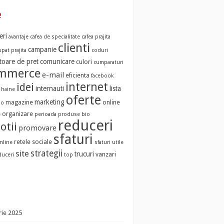
e
eri
avantaje
cafea de specialitate
cafea prajita
clienti
campanie
pat prajita
coduri
oare de pret
comunicare
culori
cumparaturi
ommerce
e-mail
eficienta
facebook
internet
idei
internauti
lista
haine
oferte
marketing
magazine
online
io
organizare
e
perioada
produse bio
reduceri
otii
promovare
sfaturi
retele sociale
nline
sfaturi utile
strategii
site
trucuri
vanzari
duceri
top
ie 2025