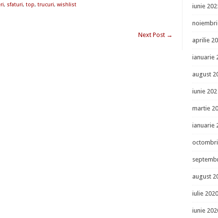
ri
,
sfaturi
,
top
,
trucuri
,
wishlist
iunie 202
noiembri
Next Post
→
aprilie 2
ianuarie
august 2
iunie 202
martie 2
ianuarie
octombri
septembr
august 2
iulie 202
iunie 202