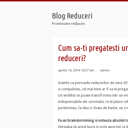
Blog Reduceri
Promovare reduceri
 Retro
Cum sa-ti pregatesti un
 12 Taxi
 Soldier 7
reduceri?
 Retro
 12 Taxi
 Soldier 7
aprilie 10, 2014 10:37 am
⋅
admin
Inainte ca perioada reducerilor de vara 2014
si compulsive, cel mai bine ar fi sa iti pregat
Un wishlist se poate transfrorma intr-un in
indispensabile ale sezonului, ce iti place ce
portmoneu. Ia deci o foaie de hartie, un cre
Fa un brainstormming si noteaza absolut to
Intreaba-te acest lucru si scrie apoi tot ce i