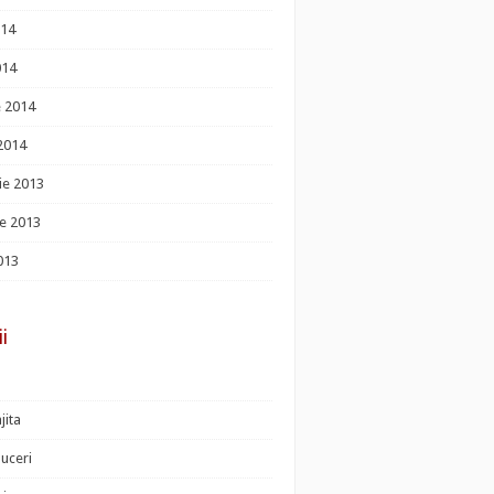
014
014
e 2014
 2014
ie 2013
e 2013
013
ii
jita
uceri