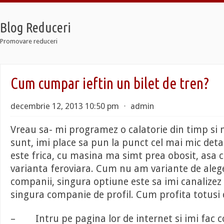
Blog Reduceri
Promovare reduceri
Retro
Cum cumpar ieftin un bilet de tren?
12 Taxi
Soldier 7
Retro
decembrie 12, 2013 10:50 pm
⋅
admin
12 Taxi
Soldier 7
Vreau sa- mi programez o calatorie din timp si
sunt, imi place sa pun la punct cel mai mic deta
este frica, cu masina ma simt prea obosit, asa 
varianta feroviara. Cum nu am variante de alege
companii, singura optiune este sa imi canalizez
singura companie de profil. Cum profita totusi 
– Intru pe pagina lor de internet si imi fac c