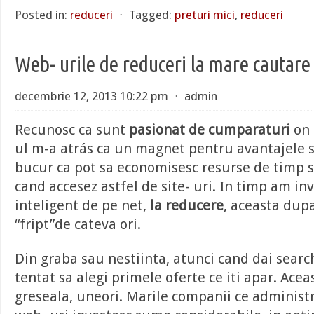
Posted in:
reduceri
⋅
Tagged:
preturi mici
,
reduceri
Web- urile de reduceri la mare cautare
decembrie 12, 2013 10:22 pm
⋅
admin
Recunosc ca sunt
pasionat de cumparaturi
on 
ul m-a atrás ca un magnet pentru avantajele 
bucur ca pot sa economisesc resurse de timp si
cand accesez astfel de site- uri. In timp am i
inteligent de pe net,
la reducere
, aceasta dup
“fript”de cateva ori.
Din graba sau nestiinta, atunci cand dai searc
tentat sa alegi primele oferte ce iti apar. Ace
greseala, uneori. Marile companii ce administ