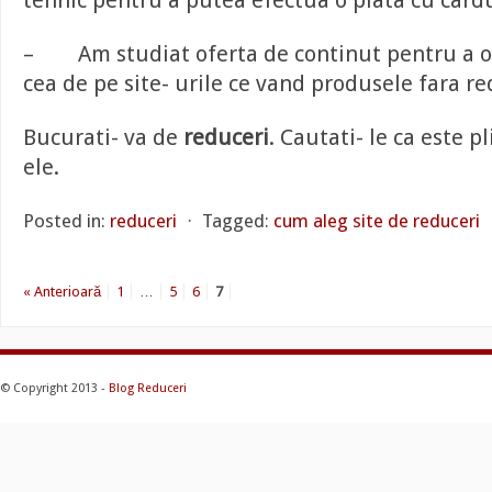
tehnic pentru a putea efectua o plata cu cardu
– Am studiat oferta de continut pentru a o
cea de pe site- urile ce vand produsele fara re
Bucurati- va de
reduceri
. Cautati- le ca este p
ele.
Posted in:
reduceri
⋅
Tagged:
cum aleg site de reduceri
« Anterioară
1
…
5
6
7
© Copyright 2013 -
Blog Reduceri