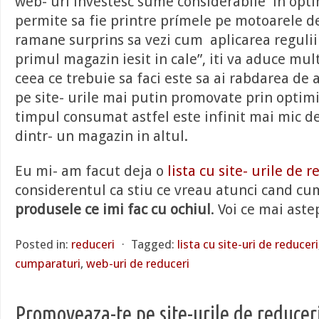
web- uri investesc sume considerabile in optim
permite sa fie printre prímele pe motoarele de
ramane surprins sa vezi cum aplicarea reguli
primul magazin iesit in cale”, iti va aduce mult
ceea ce trebuie sa faci este sa ai rabdarea de a
pe site- urile mai putin promovate prin optim
timpul consumat astfel este infinit mai mic d
dintr- un magazin in altul.
Eu mi- am facut deja o
lista cu site- urile de 
considerentul ca stiu ce vreau atunci cand c
produsele ce imi fac cu ochiul
. Voi ce mai aste
Posted in:
reduceri
⋅
Tagged:
lista cu site-uri de reduceri
cumparaturi
,
web-uri de reduceri
Promoveaza-te pe site-urile de reducer