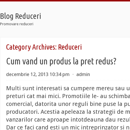
Blog Reduceri
Promovare reduceri
ro
Category Archives:
Reduceri
axi
ier 7
Cum vand un produs la pret redus?
ro
axi
ier 7
decembrie 12, 2013 10:34 pm
⋅
admin
Multi sunt interesati sa cumpere mereu sau un
preturi cat mai mici. Promotiile le- au schi
comercial, datorita unor reguli bine puse la p
producatori. Acestia apeleaza la strategii de 
vanzarilor care aproape intotdeauna dau rezul
Dar ce faci cand esti un mic intreprinzator si 